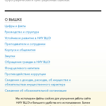
О ВЫШКЕ
ОБ
Цифры и факты
Ли
Руководство и структура
Дов
Устойчивое развитие в НИУ ВШЭ
Ол
Преподаватели и сотрудники
При
Корпуса и общежития
Вы
Закупки
При
Обращения граждан в НИУ ВШЭ
Ас
Фонд целевого капитала
До
Противодействие коррупции
Цен
Сведения о доходах, расходах, об имуществе и
Би
обязательствах имущественного характера
Об
Сведения об образовательной организации
Обр
Людям с ограниченными возможностями здоровья
Мы используем файлы cookies для улучшения работы сайта
Единая платежная страница
НИУ ВШЭ и большего удобства его использования. Более