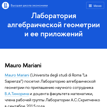
Высшая школа экономики
Меню
Лаборатория
алгебраической геометрии
и ее приложений
Mauro Mariani
Mauro Mariani
(Universita degli studi di Roma "La
Sapienza") посетил Лабораторию алгебраической
геометрии по приглашению научного сотрудника
В.А.Тиморина
и доцента факультета математики,
члена рабочей группы Лаборатории А.С.Скрипченко
в сентябре 2015 года.