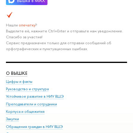
Нашли
опечатку
?
Выделите её, нажмите Ctrl+Enter и отправьте нам уведомление.
Спасибо за участие!
Сервис предназначен только для отправки сообщений об
орфографических и пунктуационных ошибках.
О ВЫШКЕ
ОБ
Цифры и факты
Ли
Руководство и структура
Дов
Устойчивое развитие в НИУ ВШЭ
Ол
Преподаватели и сотрудники
При
Корпуса и общежития
Вы
Закупки
При
Обращения граждан в НИУ ВШЭ
Ас