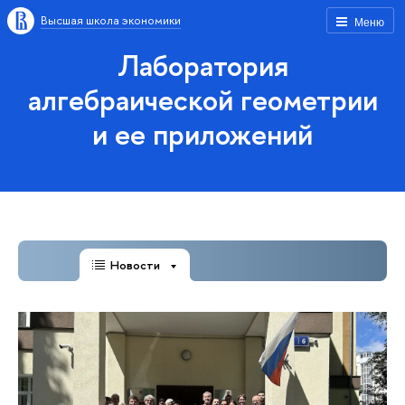
Высшая школа экономики
Меню
Лаборатория
алгебраической геометрии
и ее приложений
Новости