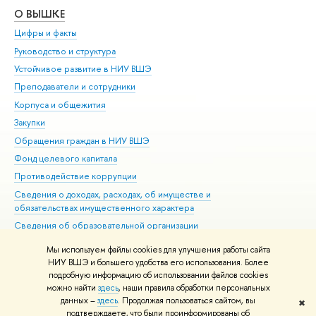
О ВЫШКЕ
ОБ
Цифры и факты
Ли
Руководство и структура
Дов
Устойчивое развитие в НИУ ВШЭ
Ол
Преподаватели и сотрудники
При
Корпуса и общежития
Вы
Закупки
При
Обращения граждан в НИУ ВШЭ
Ас
Фонд целевого капитала
До
Противодействие коррупции
Цен
Сведения о доходах, расходах, об имуществе и
Би
обязательствах имущественного характера
Об
Сведения об образовательной организации
Обр
Людям с ограниченными возможностями здоровья
Мы используем файлы cookies для улучшения работы сайта
Единая платежная страница
НИУ ВШЭ и большего удобства его использования. Более
подробную информацию об использовании файлов cookies
Работа в Вышке
можно найти
здесь
, наши правила обработки персональных
данных –
здесь
. Продолжая пользоваться сайтом, вы
✖
Редактору
подтверждаете, что были проинформированы об