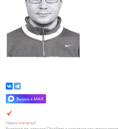
Нашли
опечатку
?
Выделите её, нажмите Ctrl+Enter и отправьте нам уведомление.