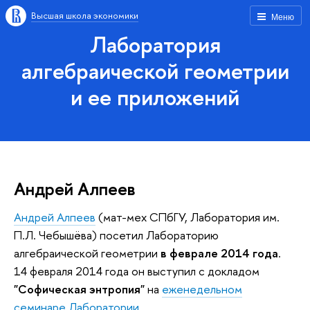
Высшая школа экономики
Меню
Лаборатория
алгебраической геометрии
и ее приложений
Андрей Алпеев
Андрей Алпеев
(мат-мех СПбГУ, Лаборатория им.
П.Л. Чебышёва) посетил Лабораторию
алгебраической геометрии
в феврале 2014 года
.
14 февраля 2014 года он выступил с докладом
"Софическая энтропия"
на
еженедельном
семинаре Лаборатории
.