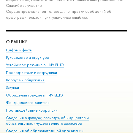
Спасибо за участие!
Сервис предназначен только для отправки сообщений об
орфографических и пунктуационных ошибках.
О ВЫШКЕ
ОБ
Цифры и факты
Ли
Руководство и структура
Дов
Устойчивое развитие в НИУ ВШЭ
Ол
Преподаватели и сотрудники
При
Корпуса и общежития
Вы
Закупки
При
Обращения граждан в НИУ ВШЭ
Ас
Фонд целевого капитала
До
Противодействие коррупции
Цен
Сведения о доходах, расходах, об имуществе и
Би
обязательствах имущественного характера
Об
Сведения об образовательной организации
Обр