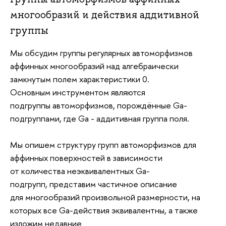
многообразий и действия аддитивной
группы
Мы обсудим группы регулярных
автоморфизмов
аффинных многообразий
над алгебраически
замкнутым полем
характеристики 0.
Основным
инструментом являются
подгруппы
автоморфизмов, порождённые
Ga-
подгруппами, где Ga - аддитивная группа
поля.
Мы опишем структуру групп
автоморфизмов для
аффинных
поверхностей в зависимости
от
количества неэквивалентных Ga-
подгрупп,
представим частичное описание
для
многообразий произвольной
размерности, на
которых все Ga-действия
эквивалентны, а также
изложим недавние