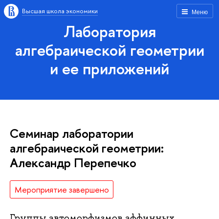
Высшая школа экономики
Меню
Лаборатория
алгебраической геометрии
и ее приложений
Семинар лаборатории
алгебраической геометрии:
Александр Перепечко
Мероприятие завершено
Группы автоморфизмов аффинных