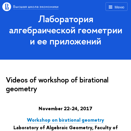
Высшая школа экономики
Меню
Лаборатория
алгебраической геометрии
и ее приложений
Videos of workshop of birational
geometry
November 22-24, 2017
Workshop
on birational geometry
Laboratory of Algebraic Geometry, Faculty of