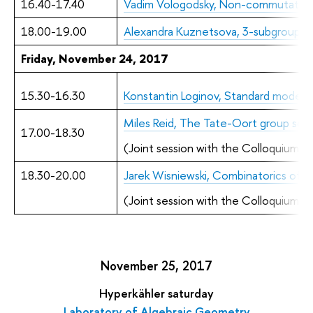
16.40-17.40
Vadim Vologodsky, Non-commutative 
18.00-19.00
Alexandra Kuznetsova, 3-subgroups 
Friday, November 24, 2017
15.30
-
16.30
Konstantin Loginov, Standard models 
Miles Reid, The Tate-Oort group sch
17.00-18.30
(Joint session with the Colloquium o
18.30-20.00
Jarek Wisniewski, Combinatorics of t
(Joint session with the Colloquium o
November 25, 2017
Hyperkähler saturday
Laboratory of Algebraic Geometry