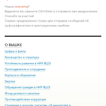
Нашли
опечатку
?
Выделите её, нажмите Ctrl+Enter и отправьте нам уведомление.
Спасибо за участие!
Сервис предназначен только для отправки сообщений об
орфографических и пунктуационных ошибках.
О ВЫШКЕ
ОБ
Цифры и факты
Ли
Руководство и структура
Дов
Устойчивое развитие в НИУ ВШЭ
Ол
Преподаватели и сотрудники
При
Корпуса и общежития
Вы
Закупки
При
Обращения граждан в НИУ ВШЭ
Ас
Фонд целевого капитала
До
Противодействие коррупции
Цен
Сведения о доходах, расходах, об имуществе и
Би