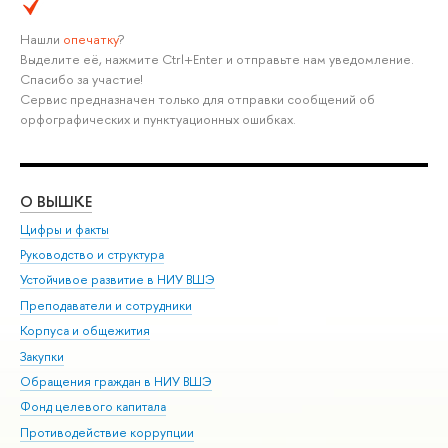
Нашли
опечатку
?
Выделите её, нажмите Ctrl+Enter и отправьте нам уведомление.
Спасибо за участие!
Сервис предназначен только для отправки сообщений об
орфографических и пунктуационных ошибках.
О ВЫШКЕ
ОБ
Цифры и факты
Ли
Руководство и структура
Дов
Устойчивое развитие в НИУ ВШЭ
Ол
Преподаватели и сотрудники
При
Корпуса и общежития
Вы
Закупки
При
Обращения граждан в НИУ ВШЭ
Ас
Фонд целевого капитала
До
Противодействие коррупции
Цен