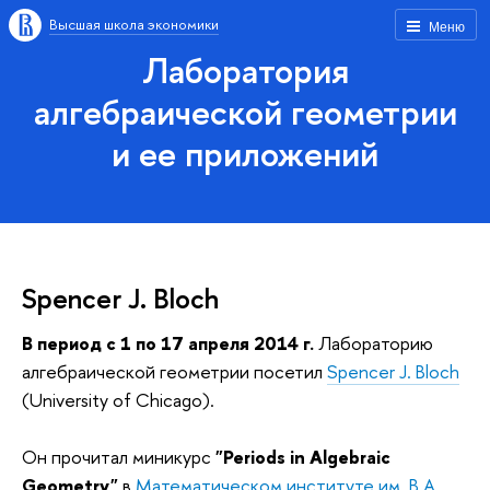
Высшая школа экономики
Меню
Лаборатория
алгебраической геометрии
и ее приложений
Spencer J. Bloch
В период с 1 по 17 апреля 2014 г.
Лабораторию
алгебраической геометрии посетил
Spencer J. Bloch
(University of Chicago).
Он прочитал миникурс
"Periods in Algebraic
Geometry"
в
Математическом институте им. В.А.