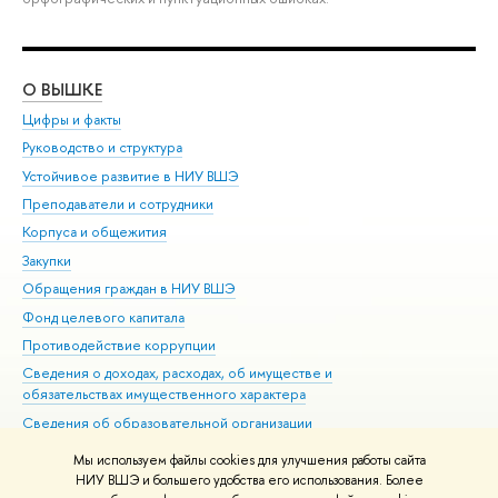
О ВЫШКЕ
ОБ
Цифры и факты
Ли
Руководство и структура
Дов
Устойчивое развитие в НИУ ВШЭ
Ол
Преподаватели и сотрудники
При
Корпуса и общежития
Вы
Закупки
При
Обращения граждан в НИУ ВШЭ
Ас
Фонд целевого капитала
До
Противодействие коррупции
Цен
Сведения о доходах, расходах, об имуществе и
Би
обязательствах имущественного характера
Об
Сведения об образовательной организации
Обр
Людям с ограниченными возможностями здоровья
Мы используем файлы cookies для улучшения работы сайта
Единая платежная страница
НИУ ВШЭ и большего удобства его использования. Более