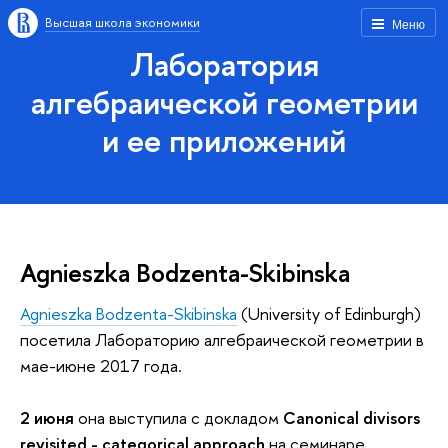
Высшая школа экономики
Меню
Лаборатория
алгебраической геометрии
и ее приложений
Agnieszka Bodzenta-Skibinska
Agnieszka Bodzenta-Skibinska
(University of Edinburgh)
посетила Лабораторию алгебраической геометрии в
мае-июне 2017 года.
2 июня
она выступила с докладом
Canonical divisors
revisited - categorical approach
на семинаре