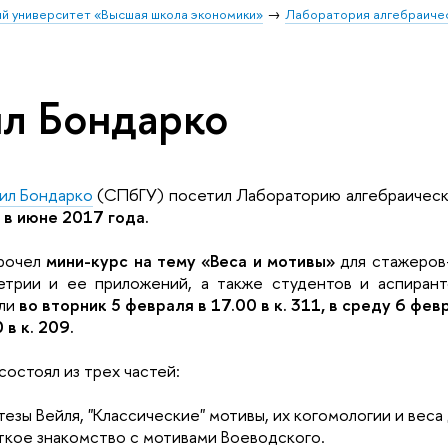
й университет «Высшая школа экономики»
Лаборатория алгебраичес
о
л Бондарко
ил Бондарко
(СПбГУ) посетил Лабораторию алгебраическ
 в июне 2017 года.
рочел
мини-курс на тему «Веса и мотивы»
для стажеров
етрии и ее приложений, а также студентов и аспиран
ли
во вторник 5 февраля в 17.00 в к. 311, в среду 6 фев
 в к. 209.
состоял из трех частей:
отезы Вейля, "Классические" мотивы, их когомологии и веса 
аткое знакомство с мотивами Воеводского.