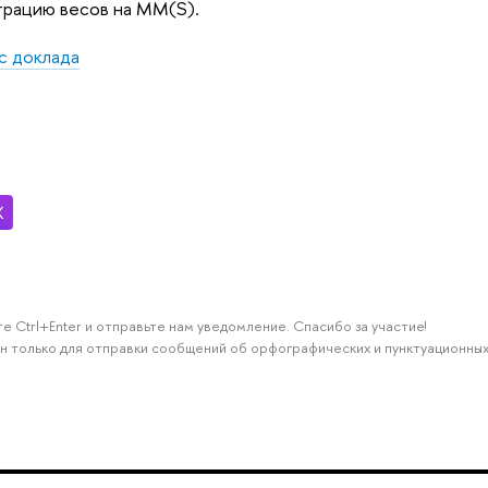
трацию весов на MM(S).
с доклада
е Ctrl+Enter и отправьте нам уведомление. Спасибо за участие!
н только для отправки сообщений об орфографических и пунктуационных