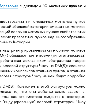
боратории
с докладом
"О мотивных пучках и
уществовании т.н. смешанных мотивных пучков
ической абелевой категории смешанных мотивов
аций весов на мотивных пучках; свойства этих
ческих превратных пучков над многообразиями
ерминах K-теории.
ота над риангулированными категориями мотивов
DM(-) обладают почти всеми (гипотетическими)
зработанная докладчиком абстрактная теория
х весовой структуры Чжоу на DM(S); свойства
шанных комплексов этальных пучков, а этальная
весовая структура Чжоу на ней будут подробно
ры DM(S). Компоненты этой t-структуры можно
однако то, что они действительно задают t-
 том, как эта гипотеза сводится к некоторым
т "индуцированную" весовой структурой Чжоу