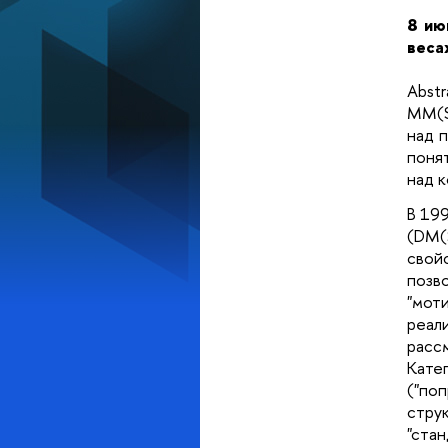
8 ию
весах
Abst
MM(S
над 
поня
над к
В 19
(DM(
свой
позв
"мот
реал
рассм
Кате
("по
стру
"ста