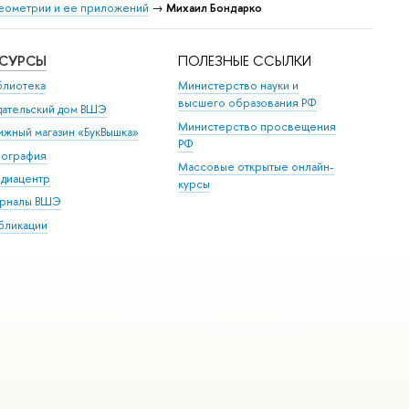
еометрии и ее приложений
→
Михаил Бондарко
ЕСУРСЫ
ПОЛЕЗНЫЕ ССЫЛКИ
блиотека
Министерство науки и
высшего образования РФ
дательский дом ВШЭ
Министерство просвещения
ижный магазин «БукВышка»
РФ
пография
Массовые открытые онлайн-
диацентр
курсы
рналы ВШЭ
бликации