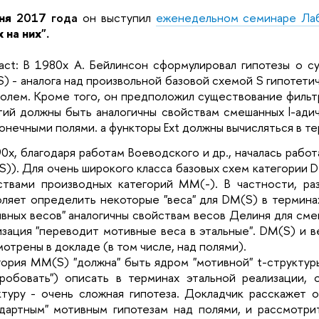
ня
2017 года
он выступил
еженедельном семинаре Ла
 на них".
ract: В 1980х А. Бейлинсон сформулировал гипотезы о с
) - аналога над произвольной базовой схемой S гипотет
полем. Кроме того, он предположил существование фильтр
тий должны быть аналогичны свойствам смешанных l-ади
онечными полями. а функторы Ext должны вычисляться в т
90х, благодаря работам Воеводского и др., началась раб
S)). Для очень широкого класса базовых схем категории 
ствами производных категорий MM(-). В частности, ра
оляет определить некоторые "веса" для DM(S) в термина
ивных весов" аналогичны свойствам весов Делиня для сме
изация "переводит мотивные веса в этальные". DM(S) и 
отрены в докладе (в том числе, над полями).
гория MM(S) "должна" быть ядром "мотивной" t-структу
пробовать") описать в терминах этальной реализации, 
ктуру - очень сложная гипотеза. Докладчик расскажет о
ндартным" мотивным гипотезам над полями, и рассмотри