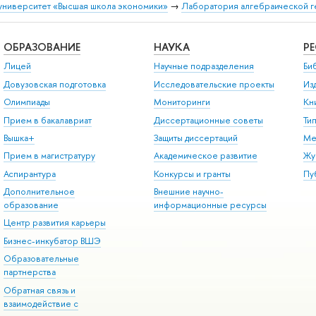
университет «Высшая школа экономики»
→
Лаборатория алгебраической г
ОБРАЗОВАНИЕ
НАУКА
Р
Лицей
Научные подразделения
Би
Довузовская подготовка
Исследовательские проекты
Из
Олимпиады
Мониторинги
Кн
Прием в бакалавриат
Диссертационные советы
Ти
Вышка+
Защиты диссертаций
Ме
Прием в магистратуру
Академическое развитие
Жу
Аспирантура
Конкурсы и гранты
Пу
Дополнительное
Внешние научно-
образование
информационные ресурсы
Центр развития карьеры
Бизнес-инкубатор ВШЭ
Образовательные
партнерства
Обратная связь и
взаимодействие с