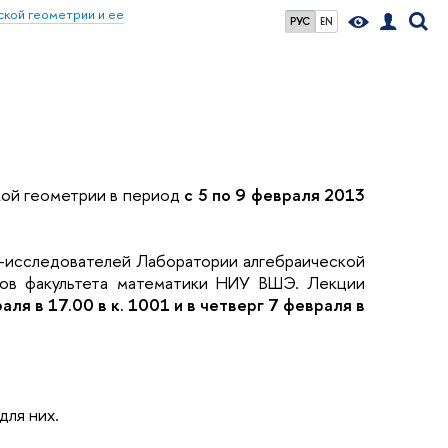
кой геометрии и ее
РУС
EN
ой геометрии в период
с 5 по 9 февраля 2013
-исследователей Лаборатории алгебраической
тов факультета математики НИУ ВШЭ. Лекции
раля в 17.00 в к. 1001 и в четверг 7 февраля в
для них.