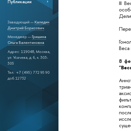
Публикации
III 
особ
Дели
Заведующий —
Каледин
Дмитрий Борисович
Пере
Менеджер —
Гришина
Гомол
Ольга Валентиновна
Веса 
Адрес: 119048, Москва,
ул. Усачева, д. 6, к. 303-
8 фе
305
"Вес
Тел.: +7 (495) 772 95 90
доб.12732
Анно
триа
акси
филь
комп
посл
иссл
суще