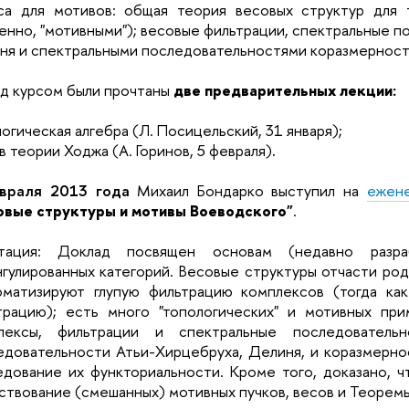
Веса для мотивов: общая теория весовых структур для 
енно, "мотивными"); весовые фильтрации, спектральные п
ня и спектральными последовательностями коразмерност
д курсом были прочтаны
две предварительных лекции:
огическая алгебра (Л. Посицельский, 31 января);
в теории Ходжа (А. Горинов, 5 февраля)
.
враля 2013 года
Михаил Бондарко выступил на
ежен
овые структуры и мотивы Воеводского"
.
тация: Доклад посвящен основам (недавно разра
нгулированных категорий. Весовые структуры отчасти ро
оматизируют глупую фильтрацию комплексов (тогда ка
трацию); есть много "топологических" и мотивных пр
лексы, фильтрации и спектральные последователь
едовательности Атьи-Хирцебруха, Делиня, и коразмерно
едование их функториальности. Кроме того, доказано, ч
ствование (смешанных) мотивных пучков, весов и Теоремы