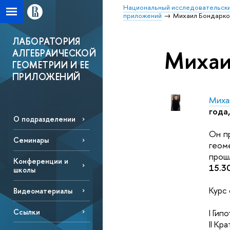
Национальный исследовательски
приложений
Михаил Бондарк
ЛАБОРАТОРИЯ
Михаи
АЛГЕБРАИЧЕСКОЙ
ГЕОМЕТРИИ И ЕЕ
ПРИЛОЖЕНИЙ
Миха
года,
О подразделении
Он п
Семинары
геом
прош
Конференции и
15.30
школы
Курс 
Видеоматериалы
I Гип
Ссылки
II Кр