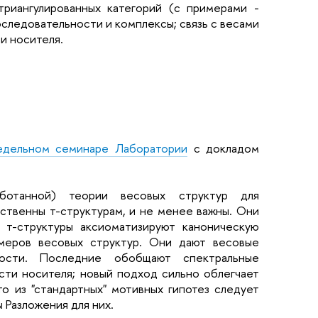
триангулированных категорий (с примерами -
оследовательности и комплексы; связь с весами
и носителя.
едельном семинаре Лаборатории
с докладом
ботанной) теории весовых структур для
дственны т-структурам, и не менее важны. Они
к т-структуры аксиоматизируют каноническую
имеров весовых структур. Они дают весовые
ности. Последние обобщают спектральные
сти носителя; новый подход сильно облегчает
то из "стандартных" мотивных гипотез следует
 Разложения для них.