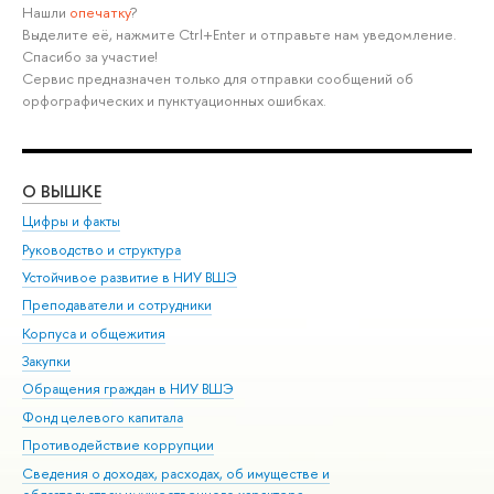
Нашли
опечатку
?
Выделите её, нажмите Ctrl+Enter и отправьте нам уведомление.
Спасибо за участие!
Сервис предназначен только для отправки сообщений об
орфографических и пунктуационных ошибках.
О ВЫШКЕ
ОБ
Цифры и факты
Ли
Руководство и структура
Дов
Устойчивое развитие в НИУ ВШЭ
Ол
Преподаватели и сотрудники
При
Корпуса и общежития
Вы
Закупки
При
Обращения граждан в НИУ ВШЭ
Ас
Фонд целевого капитала
До
Противодействие коррупции
Цен
Сведения о доходах, расходах, об имуществе и
Би