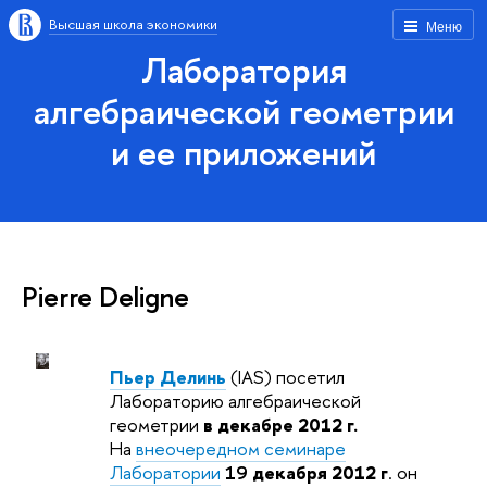
Высшая школа экономики
Меню
Лаборатория
алгебраической геометрии
и ее приложений
Pierre Deligne
Пьер Делинь
(IAS) посетил
Лабораторию алгебраической
геометрии
в декабре 2012 г.
На
внеочередном семинаре
Лаборатории
19
декабря 2012 г
. он