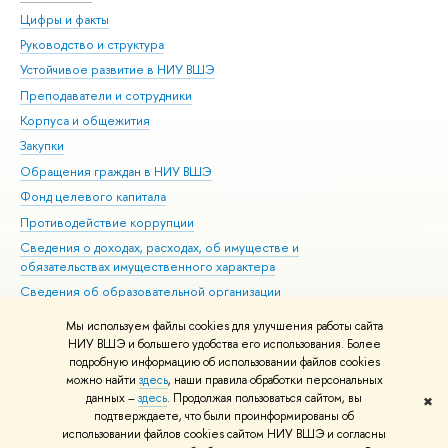
Цифры и факты
Ли
Руководство и структура
Дов
Устойчивое развитие в НИУ ВШЭ
Ол
Преподаватели и сотрудники
При
Корпуса и общежития
Вы
Закупки
При
Обращения граждан в НИУ ВШЭ
Ас
Фонд целевого капитала
До
Противодействие коррупции
Цен
Сведения о доходах, расходах, об имуществе и
Би
обязательствах имущественного характера
Об
Сведения об образовательной организации
Обр
Людям с ограниченными возможностями здоровья
Мы используем файлы cookies для улучшения работы сайта
Единая платежная страница
НИУ ВШЭ и большего удобства его использования. Более
подробную информацию об использовании файлов cookies
Работа в Вышке
можно найти
здесь
, наши правила обработки персональных
данных –
здесь
. Продолжая пользоваться сайтом, вы
✖
Редактору
подтверждаете, что были проинформированы об
© НИУ ВШЭ 1993–2026
Адреса и контакты
Условия использования
использовании файлов cookies сайтом НИУ ВШЭ и согласны