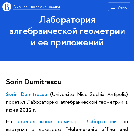
Высшая школа экономики
Меню
Лаборатория
алгебраической геометрии
и ее приложений
Sorin Dumitrescu
Sorin Dumitrescu
(Universite Nice-Sophia Antipolis)
посетил Лабораторию алгебраической геометрии
в
июне 2012 г.
На
еженедельном семинаре Лаборатории
он
выступил с докладом
"Holomorphic affine and