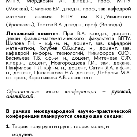
МПГУ, Мордкович А.Г. д.пед.н., проф. МГПУ
(Москва), Смирнов Е.И. д.пед.н., проф., зав. кафедрой
математ. анализа ЯГПУ им. К.Д.Ушинского
(Ярославль), Тестов В.А. д.пед.н., проф. (Вологда).
Локальный комитет:
Праг В.А. к.пед.н., доцент,
декан физико-математического факультета ВГПУ,
Шилова Г.Н. - к.ф.-м. н., доцент, зав. кафедрой
математики, Голубев О.Б
.
к.пед. н., доцент. зав.
кафедрой информ. технологий, Никифоров О.Ю.,
Васильева Т.В. к.ф.-м. н., доцент, Митенева С.Ф.
к.пед.н., доцент, Новгородцева Г.И., зам. декана,
Панфилова Т.Л. к.ф.-м. н., доцент, Сатин Я.А. к.ф.-м.
н., доцент, Цыпленкова Н.А. доцент, Доброва М.А.
ст. преп., Коротышева А.В. ассистент.
Официальные языки конференции
– русский,
английский
.
В рамках международной научно-практической
конференции планируются следующие секции:
1.
Теория полугрупп и групп, теория колец и
модулей.