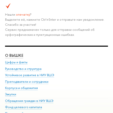
Нашли
опечатку
?
Выделите её, нажмите Ctrl+Enter и отправьте нам уведомление.
Спасибо за участие!
Сервис предназначен только для отправки сообщений об
орфографических и пунктуационных ошибках.
О ВЫШКЕ
ОБ
Цифры и факты
Ли
Руководство и структура
Дов
Устойчивое развитие в НИУ ВШЭ
Ол
Преподаватели и сотрудники
При
Корпуса и общежития
Вы
Закупки
При
Обращения граждан в НИУ ВШЭ
Ас
Фонд целевого капитала
До