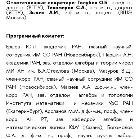
Ответственные секретари: Голубев О.Б.
,
к.пед. н.,
доцент (ВГПУ)
, Тихомиров С.А.
, к.ф.-м. н., доцент
(ЯГПУ),
Зыкин А.И.
, к.ф.-м. н., доцент (ВШЭ,
Москва).
Программный комитет:
Ершов Ю.Л. академик РАН, главный научный
сотрудник ИМ СО РАН (Новосибирск), Паршин А.Н.
академик РАН, зав. отделом алгебры и теории чисел
МИ АН им. В.А.Стеклова (Москва), Мазуров В.Д.,
член-корр. РАН, главный научный сотрудник ИМ СО
РАН (Новосибирск), Махнев А.А. д.ф.-м.н., член-
корр. РАН, зав. отделом алгебры и топологии
Института математики и механики УрО РАН
(Екатеринбург), Арсланов М.М. д.ф.-м.н., проф., член-
корр. АН РТ, зав. кафедрой алгебры и
математической логики КФУ (Казань), Богомолов
Ф.А. д. ф.-м. н., проф., научн. рук-ль лабор.