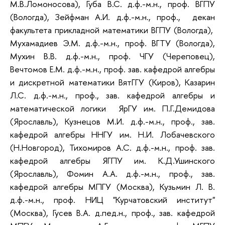
М.В.Ломоносова), Губа В.С. д.ф.-м.н., проф. ВГПУ
(Вологда), Зейфман А.И. д.ф.-м.н., проф., декан
факультета прикладной математики ВГПУ (Вологда),
Мухамадиев Э.М. д.ф.-м.н., проф. ВГТУ (Вологда),
Мухин В.В. д.ф.-м.н., проф. ЧГУ (Череповец),
Вечтомов Е.М. д.ф.-м.н., проф. зав. кафедрой алгебры
и дискретной математики ВятГГУ (Киров), Казарин
Л.С. д.ф.-м.н., проф., зав. кафедрой алгебры и
математической логики ЯрГУ им. П.Г.Демидова
(Ярославль), Кузнецов М.И. д.ф.-м.н., проф., зав.
кафедрой алгебры ННГУ им. Н.И. Лобачевского
(Н.Новгород), Тихомиров А.С. д.ф.-м.н., проф. зав.
кафедрой алгебры ЯГПУ им. К.Д.Ушинского
(Ярославль), Фомин А.А. д.ф.-м.н., проф., зав.
кафедрой алгебры МПГУ (Москва), Кузьмин Л. В.
д.ф.-м.н., проф. НИЦ "Курчатовский институт"
(Москва), Гусев В.А. д.пед.н., проф., зав. кафедрой