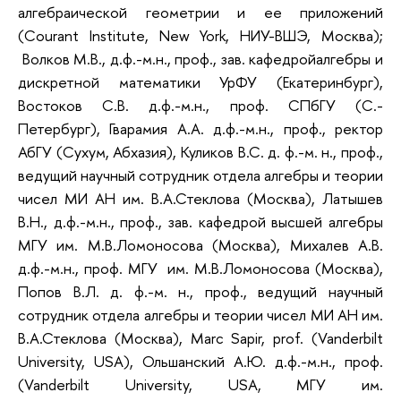
алгебраической геометрии и ее приложений
(Courant Institute, New York, НИУ-ВШЭ, Москва);
Волков М.В., д.ф.-м.н., проф., зав. кафедройа
лгебры и
дискретной математики
УрФУ (Екатеринбург),
Востоков С.В. д.ф.-м.н., проф. СПбГУ (С.-
Петербург), Гварамия А.А. д.ф.-м.н., проф., ректор
АбГУ (Сухум, Абхазия), Куликов В.С. д. ф.-м. н., проф.,
ведущий научный сотрудник отдела алгебры и теории
чисел МИ АН им. В.А.Стеклова (Москва), Латышев
В.Н., д.ф.-м.н., проф., зав. кафедрой высшей алгебры
МГУ им. М.В.Ломоносова (Москва), Михалев А.В.
д.ф.-м.н., проф. МГУ им. М.В.Ломоносова (Москва),
Попов В.Л. д. ф.-м. н., проф., ведущий научный
сотрудник отдела алгебры и теории чисел МИ АН им.
В.А.Стеклова (Москва), Marc Sapir, prof. (Vanderbilt
University, USA), Ольшанский А.Ю. д.ф.-м.н., проф.
(Vanderbilt University, USA, МГУ им.