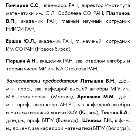
Гончаров С.С
., член-корр. РАН, директор Института
математики им. С.Л. Соболева СО РАН,
Платонов
В.П.
, академик РАН, главный научный сотрудник
НИИСИ РАН,
Ершов Ю.Л.
, академик РАН, гл. научный сотрудник
ИМ СО РАН (Новосибирск),
Паршин А.Н.
, академик РАН, зав. отделом алгебры и
теории чисел МИ им. В.А.Стеклова РАН.
Заместители председателя
:
Латышев
В.Н
., д.ф.-
м.н., проф., зав. кафедрой высшей алгебры МГУ им.
М.В.Ломоносова (Москва),
Арсланов М.М
., д.ф.-
м.н., проф., член-корр. АН РТ, зав. кафедрой алгебры
и математической логики КФУ (Казань),
Тестов В.А
.,
д.пед.н., проф. ВГПУ (Вологда).,
Шилова Г.Н.
, к.ф.-м.
н., доцент, зав кафедрой математики ВГПУ (Вологда).