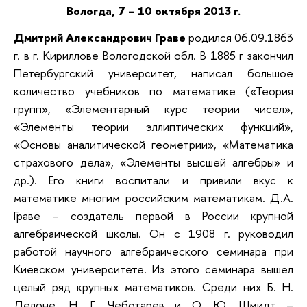
Вологда, 7 – 10 октября 2013 г.
Дмитрий Александрович Граве
родился 06.09.1863
г. в г. Кириллове Вологодской обл. В 1885 г закончил
Петербургский университет, написал большое
количество учебников по математике («Теория
групп», «Элементарный курс теории чисел»,
«Элементы теории эллиптических функций»,
«Основы аналитической геометрии», «Математика
страхового дела», «Элементы высшей алгебры» и
др.). Его книги воспитали и привили вкус к
математике многим российским математикам. Д.А.
Граве – создатель первой в России крупной
алгебраической школы. Он с 1908 г. руководил
работой научного алгебраического семинара при
Киевском университете. Из этого семинара вышел
целый ряд крупных математиков. Среди них Б. Н.
Делоне, Н. Г. Чеботарев и О. Ю. Шмидт –