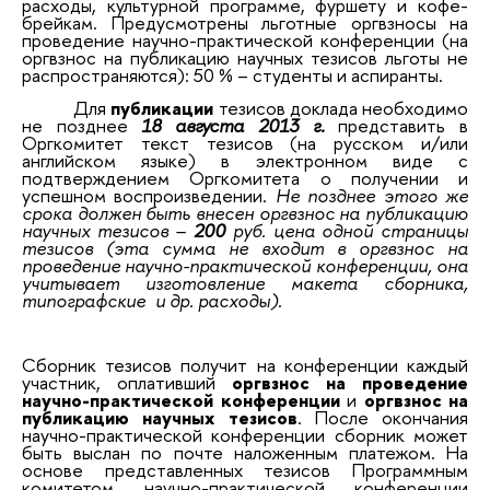
расходы, культурной программе, фуршету и кофе-
брейкам. Предусмотрены льготные оргвзносы на
проведение научно-практической конференции (на
оргвзнос на публикацию научных тезисов льготы не
распространяются): 50 % – студенты и аспиранты.
Для
публикации
тезисов доклада необходимо
не позднее
18 августа 2013 г.
представить в
Оргкомитет текст тезисов (на русском и/или
английском языке) в электронном виде с
подтверждением Оргкомитета о получении и
успешном воспроизведении.
Не позднее этого же
срока должен быть внесен оргвзнос на публикацию
научных тезисов –
200
руб. цена одной страницы
тезисов (эта сумма не входит в оргвзнос на
проведение научно-практической конференции, она
учитывает изготовление макета сборника,
типографские и др. расходы).
Сборник тезисов получит на конференции каждый
участник, оплативший
оргвзнос на проведение
научно-практической конференции
и
оргвзнос на
публикацию научных тезисов
. После окончания
научно-практической конференции сборник может
быть выслан по почте наложенным платежом. На
основе представленных тезисов Программным
комитетом научно-практической конференции