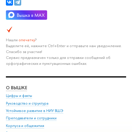
Нашли
опечатку
?
Выделите её, нажмите Ctrl+Enter и отправьте нам уведомление.
Спасибо за участие!
Сервис предназначен только для отправки сообщений об
орфографических и пунктуационных ошибках.
О ВЫШКЕ
ОБ
Цифры и факты
Ли
Руководство и структура
Дов
Устойчивое развитие в НИУ ВШЭ
Ол
Преподаватели и сотрудники
При
Корпуса и общежития
Вы