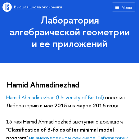
Высшая школа экономики
Меню
Лаборатория
алгебраической геометрии
и ее приложений
Hamid Ahmadinezhad
Hamid Ahmadinezhad (University of Bristol)
посетил
Лабораторию в
мае 2015
и
в марте 2016 года
13 мая Hamid Ahmadinezhad выступил с докладом
"
Classification of 3-folds after minimal model
program
"
на внеочередном семинаре Лаборатории
.