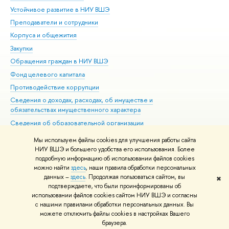
Устойчивое развитие в НИУ ВШЭ
Ол
Преподаватели и сотрудники
При
Корпуса и общежития
Вы
Закупки
При
Обращения граждан в НИУ ВШЭ
Ас
Фонд целевого капитала
До
Противодействие коррупции
Цен
Сведения о доходах, расходах, об имуществе и
Би
обязательствах имущественного характера
Об
Сведения об образовательной организации
Обр
Людям с ограниченными возможностями здоровья
Мы используем файлы cookies для улучшения работы сайта
Единая платежная страница
НИУ ВШЭ и большего удобства его использования. Более
подробную информацию об использовании файлов cookies
Работа в Вышке
можно найти
здесь
, наши правила обработки персональных
данных –
здесь
. Продолжая пользоваться сайтом, вы
✖
Редактору
подтверждаете, что были проинформированы об
© НИУ ВШЭ 1993–2026
Адреса и контакты
Условия использования
использовании файлов cookies сайтом НИУ ВШЭ и согласны
с нашими правилами обработки персональных данных. Вы
материалов
Политика конфиденциальности
Карта сайта
можете отключить файлы cookies в настройках Вашего
Шрифты HSE Sans и HSE Slab разработаны в
Школе дизайна НИУ ВШЭ
браузера.