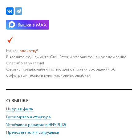
Нашли
опечатку
?
Выделите её, нажмите Ctrl+Enter и отправьте нам уведомление.
Спасибо за участие!
Сервис предназначен только для отправки сообщений об
орфографических и пунктуационных ошибках.
О ВЫШКЕ
ОБ
Цифры и факты
Ли
Руководство и структура
Дов
Устойчивое развитие в НИУ ВШЭ
Ол
Преподаватели и сотрудники
При