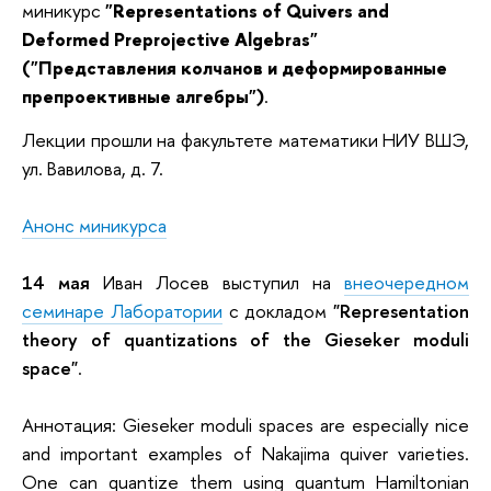
миникурс
"Representations of Quivers and
Deformed Preprojective Algebras"
("Представления колчанов и деформированные
препроективные алгебры")
.
Лекции прошли на факультете математики НИУ ВШЭ,
ул. Вавилова, д. 7.
Анонс миникурса
14 мая
Иван Лосев выступил на
внеочередном
семинаре Лаборатории
с докладом
"Representation
theory of quantizations of the Gieseker moduli
space"
.
Аннотация: Gieseker moduli spaces are especially nice
and important examples of Nakajima quiver varieties.
One can quantize them using quantum Hamiltonian