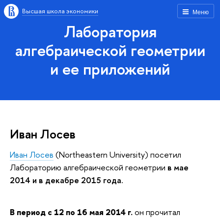
Высшая школа экономики
Меню
Лаборатория
алгебраической геометрии
и ее приложений
Иван Лосев
Иван Лосев
(Northeastern University) посетил
Лабораторию алгебраической геометрии
в мае
2014 и в декабре 2015 года.
В период с 12 по 16 мая 2014 г.
он прочитал