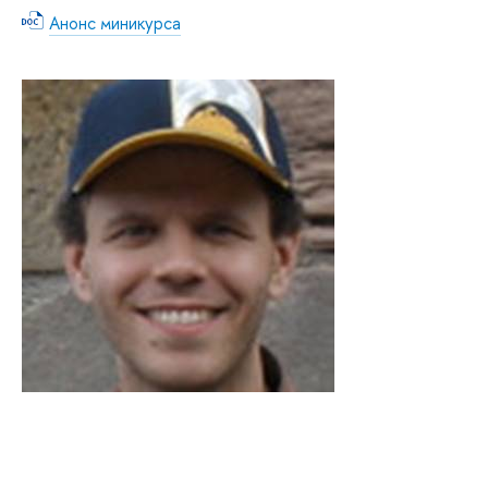
Анонс миникурса
(DO
C, 42 Кб)