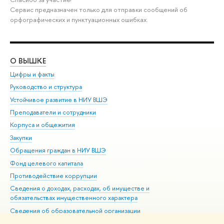
Сервис предназначен только для отправки сообщений об
орфографических и пунктуационных ошибках.
О ВЫШКЕ
ОБ
Цифры и факты
Ли
Руководство и структура
Дов
Устойчивое развитие в НИУ ВШЭ
Ол
Преподаватели и сотрудники
При
Корпуса и общежития
Вы
Закупки
При
Обращения граждан в НИУ ВШЭ
Ас
Фонд целевого капитала
До
Противодействие коррупции
Цен
Сведения о доходах, расходах, об имуществе и
Би
обязательствах имущественного характера
Об
Сведения об образовательной организации
Обр
Людям с ограниченными возможностями здоровья