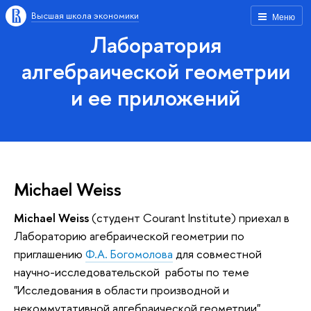
Высшая школа экономики
Меню
Лаборатория
алгебраической геометрии
и ее приложений
Michael Weiss
Michael Weiss
(студент Courant Institute) приехал в
Лабораторию агебраической геометрии по
приглашению
Ф.А. Богомолова
для совместной
научно-исследовательской работы по теме
"Исследования в области производной и
некоммутативной алгебраической геометрии".