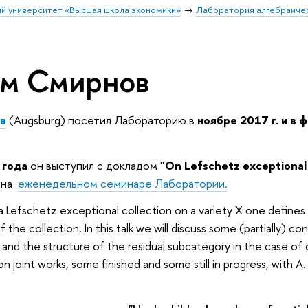
й университет «Высшая школа экономики»
Лаборатория алгебраичес
м Смирнов
в
(Augsburg) посетил Лабораторию в
ноябре 2017 г. и в 
 года
он выступил с докладом
"On Lefschetz exceptional
"
на
еженедельном семинаре Лаборатории.
a Lefschetz exceptional collection on a variety X one defines 
f the collection. In this talk we will discuss some (partially)
nd the structure of the residual subcategory in the case of o
on joint works, some finished and some still in progress, with A. 