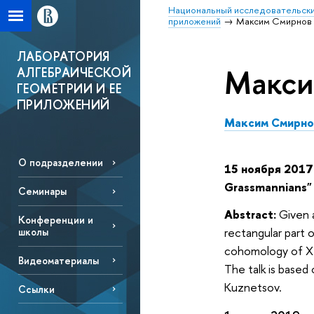
Национальный исследовательски
приложений
Максим Смирнов
ЛАБОРАТОРИЯ
Макси
АЛГЕБРАИЧЕСКОЙ
ГЕОМЕТРИИ И ЕЕ
ПРИЛОЖЕНИЙ
Максим Смирно
О подразделении
15 ноября 2017
Grassmannians
Семинары
Abstract:
Given 
Конференции и
rectangular part o
школы
cohomology of X a
Видеоматериалы
The talk is based 
Kuznetsov.
Ссылки