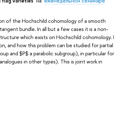
flag varieties"
на
еженедельном семинаре
ion of the Hochschild cohomology of a smooth
ngent bundle. In all but a few cases it is a non-
 structure which exists on Hochschild cohomology. I
n, and how this problem can be studied for partial
oup and $P$ a parabolic subgroup), in particular for
nalogues in other types). This is joint work in