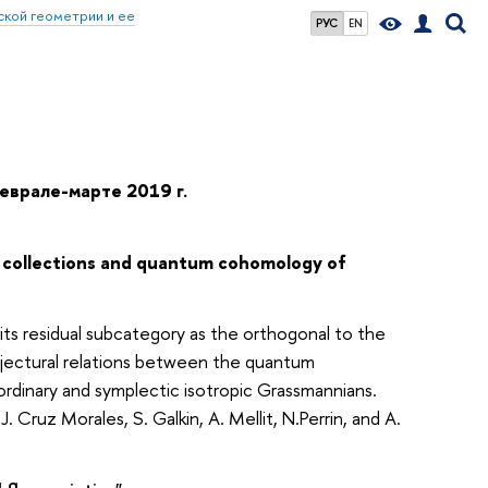
кой геометрии и ее
РУС
EN
феврале-марте 2019 г.
 collections and quantum cohomology of
its residual subcategory as the orthogonal to the
 conjectural relations between the quantum
rdinary and symplectic isotropic Grassmannians.
J. Cruz Morales, S. Galkin, A. Mellit, N.Perrin, and A.