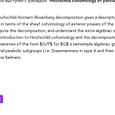
он выступил с докладом
"Hochschild cohomology of partial 
chschild-Kostant-Rosenberg decomposition gives a descript
y in terms of the sheaf cohomology of exterior powers of the ta
ompute this decomposition, and understand the extra algebraic
al introduction to Hochschild cohomology and this decompositio
e. varieties of the form $G/P$ for $G$ a semisimple algebraic gr
l parabolic subgroups (i.e. Grassmannians in type A and their a
ter Belmans.