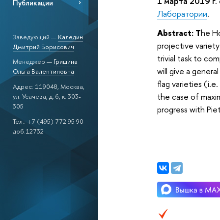
1 марта 2019 г.
Публикации
Лаборатории
.
Abstract: T
he Ho
Заведующий —
Каледин
projective variet
Дмитрий Борисович
trivial task to c
Менеджер —
Гришина
will give a gener
Ольга Валентиновна
flag varieties (i.
Адрес: 119048, Москва,
the case of maxima
ул. Усачева, д. 6, к. 303-
305
progress with Pie
Тел.: +7 (495) 772 95 90
доб.12732