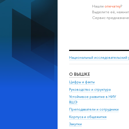
Нашли
опечатку
?
Выделите её, нажмит
Сервис предназначе
Национальный исследовательский 
О ВЫШКЕ
Цифры и факты
Руководство и структура
Устойчивое развитие в НИУ
ВШЭ
Преподаватели и сотрудники
Корпуса и общежития
Закупки