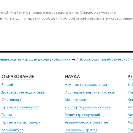
е Ctrl+Enter и отправьте нам уведомление. Спасибо за участие!
н только для отправки сообщений об орфографических и пунктуационных
университет «Высшая школа экономики»
→
Лаборатория алгебраической г
ОБРАЗОВАНИЕ
НАУКА
Р
Лицей
Научные подразделения
Би
Довузовская подготовка
Исследовательские проекты
Из
Олимпиады
Мониторинги
Кн
Прием в бакалавриат
Диссертационные советы
Ти
Вышка+
Защиты диссертаций
Ме
Прием в магистратуру
Академическое развитие
Жу
Аспирантура
Конкурсы и гранты
Пу