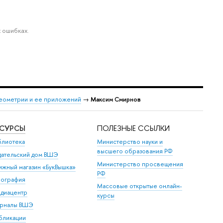
 ошибках.
еометрии и ее приложений
→
Максим Смирнов
ЕСУРСЫ
ПОЛЕЗНЫЕ ССЫЛКИ
блиотека
Министерство науки и
высшего образования РФ
дательский дом ВШЭ
Министерство просвещения
ижный магазин «БукВышка»
РФ
пография
Массовые открытые онлайн-
диацентр
курсы
рналы ВШЭ
бликации