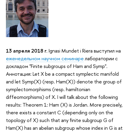
13 апреля 2018 г.
Ignasi Mundet i Riera выступил на
еженедельном научном семинаре
лаборатории с
докладом "Finite subgroups of Ham and Symp".
Аннотация: Let X be a compact symplectic manifold
and let Symp(X) (resp. Ham(X)) denote the group of
symplectomorphisms (resp. hamiltonian
diffeomorphisms) of X. I will talk about the following
results: Theorem 1: Ham (X) is Jordan. More precisely,
there exists a constant C (depending only on the
topology of X) such that any finite subgroup G of
Ham(X) has an abelian subgroup whose index in G is at