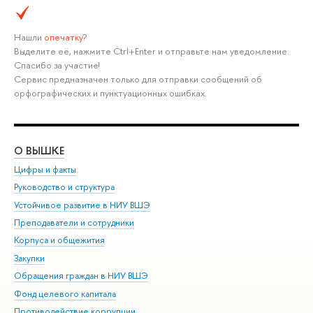
Нашли
опечатку
?
Выделите её, нажмите Ctrl+Enter и отправьте нам уведомление.
Спасибо за участие!
Сервис предназначен только для отправки сообщений об
орфографических и пунктуационных ошибках.
О ВЫШКЕ
ОБ
Цифры и факты
Ли
Руководство и структура
Дов
Устойчивое развитие в НИУ ВШЭ
Ол
Преподаватели и сотрудники
При
Корпуса и общежития
Вы
Закупки
При
Обращения граждан в НИУ ВШЭ
Ас
Фонд целевого капитала
До
Противодействие коррупции
Цен