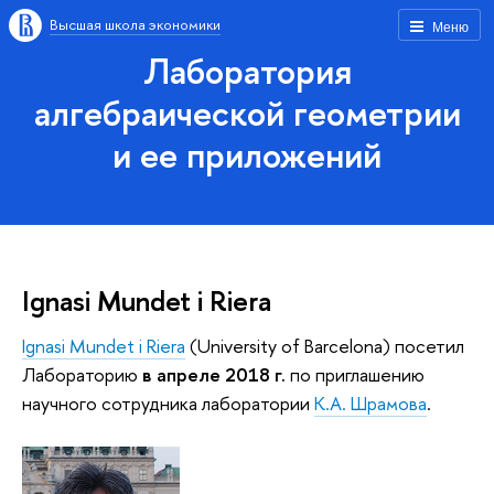
Высшая школа экономики
Меню
Лаборатория
алгебраической геометрии
и ее приложений
Ignasi Mundet i Riera
Ignasi Mundet i Riera
(University of Barcelona) посетил
Лабораторию
в апреле 2018 г.
по приглашению
научного сотрудника лаборатории
К.А. Шрамова
.