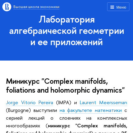
Высшая школа экономики
Меню
Лаборатория
алгебраической геометрии
и ее приложений
Миникурс "Complex manifolds,
foliations and holomorphic dynamics"
Jorge Vitorio Pereira
(IMPA) и
Laurent Meersseman
(Burgogne) выступили
на факультете математики
с
серией лекций о слоениях на комплексных
многообразиях (
миникурс "Complex manifolds,