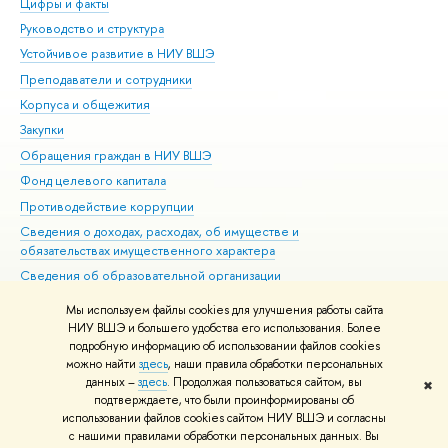
Цифры и факты
Ли
Руководство и структура
Дов
Устойчивое развитие в НИУ ВШЭ
Ол
Преподаватели и сотрудники
При
Корпуса и общежития
Вы
Закупки
При
Обращения граждан в НИУ ВШЭ
Ас
Фонд целевого капитала
До
Противодействие коррупции
Цен
Сведения о доходах, расходах, об имуществе и
Би
обязательствах имущественного характера
Об
Сведения об образовательной организации
Обр
Людям с ограниченными возможностями здоровья
Мы используем файлы cookies для улучшения работы сайта
Единая платежная страница
НИУ ВШЭ и большего удобства его использования. Более
подробную информацию об использовании файлов cookies
Работа в Вышке
можно найти
здесь
, наши правила обработки персональных
данных –
здесь
. Продолжая пользоваться сайтом, вы
✖
Редактору
подтверждаете, что были проинформированы об
© НИУ ВШЭ 1993–2026
Адреса и контакты
Условия использования
использовании файлов cookies сайтом НИУ ВШЭ и согласны
с нашими правилами обработки персональных данных. Вы
материалов
Политика конфиденциальности
Карта сайта