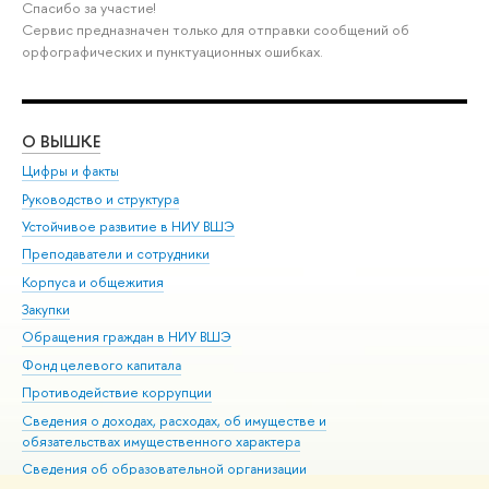
Спасибо за участие!
Сервис предназначен только для отправки сообщений об
орфографических и пунктуационных ошибках.
О ВЫШКЕ
ОБ
Цифры и факты
Ли
Руководство и структура
Дов
Устойчивое развитие в НИУ ВШЭ
Ол
Преподаватели и сотрудники
При
Корпуса и общежития
Вы
Закупки
При
Обращения граждан в НИУ ВШЭ
Ас
Фонд целевого капитала
До
Противодействие коррупции
Цен
Сведения о доходах, расходах, об имуществе и
Би
обязательствах имущественного характера
Об
Сведения об образовательной организации
Обр