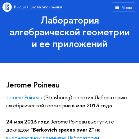
Высшая школа экономики
Меню
Лаборатория
алгебраической геометрии
и ее приложений
Jerome Poineau
Jerome Poineau
(Strasbourg) посетил Лабораторию
алгебраической геометрии
в мае 2013 года
.
24 мая 2013 года
Jerome Poineau
выступил с
докладом
"Berkovich spaces over Z"
на
внеочередном семинаре Лаборатории
.