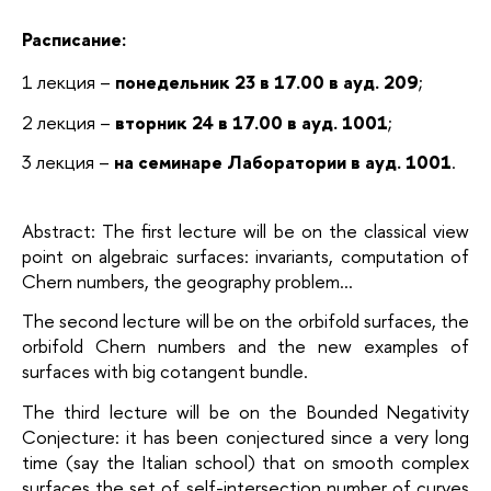
Расписание:
1 лекция –
понедельник 23 в 17.00 в ауд. 209
;
2 лекция –
вторник 24 в 17.00
в ауд. 1001
;
3 лекция –
на семинаре Лаборатории
в ауд. 1001
.
Abstract: The first lecture will be on the classical view
point on algebraic surfaces: invariants, computation of
Chern numbers, the geography problem…
The second lecture will be on the orbifold surfaces, the
orbifold Chern numbers and the new examples of
surfaces with big cotangent bundle.
The third lecture will be on the Bounded Negativity
Conjecture: it has been conjectured since a very long
time (say the Italian school) that on smooth complex
surfaces the set of self-intersection number of curves