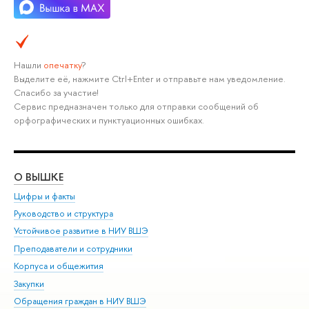
Нашли
опечатку
?
Выделите её, нажмите Ctrl+Enter и отправьте нам уведомление.
Спасибо за участие!
Сервис предназначен только для отправки сообщений об
орфографических и пунктуационных ошибках.
О ВЫШКЕ
ОБ
Цифры и факты
Ли
Руководство и структура
Дов
Устойчивое развитие в НИУ ВШЭ
Ол
Преподаватели и сотрудники
При
Корпуса и общежития
Вы
Закупки
При
Обращения граждан в НИУ ВШЭ
Ас