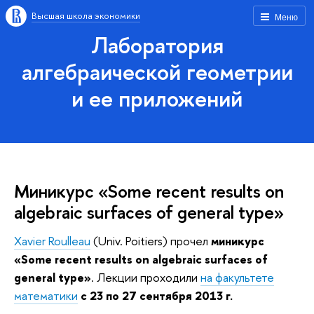
Высшая школа экономики
Меню
Лаборатория
алгебраической геометрии
и ее приложений
Миникурс «Some recent results on
algebraic surfaces of general type»
Xavier Roulleau
(Univ. Poitiers) прочел
миникурс
«Some recent results on algebraic surfaces of
general type»
. Лекции проходили
на факультете
математики
с 23 по 27 сентября 2013 г.