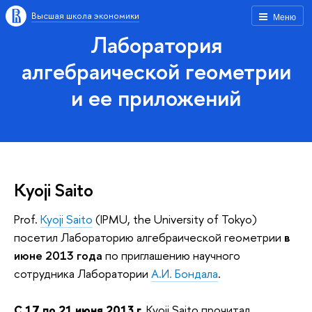
Высшая школа экономики
Меню
Лаборатория
алгебраической геометрии
и ее приложений
Kyoji Saito
Prof.
Kyoji Saito
(IPMU, the University of Tokyo)
посетил Лабораторию алгебраической геометрии
в
июне 2013 года
по приглашению научного
сотрудника Лаборатории
А.И. Бондала
.
С 17 по 21 июня 2013 г.
Kyoji Saito прочитал