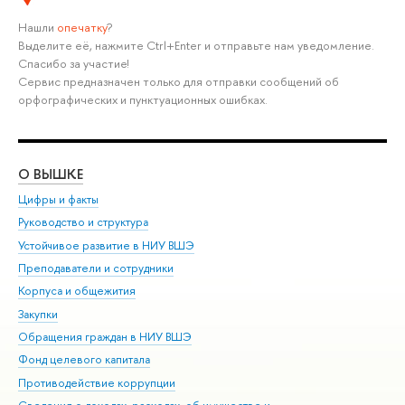
Нашли
опечатку
?
Выделите её, нажмите Ctrl+Enter и отправьте нам уведомление.
Спасибо за участие!
Сервис предназначен только для отправки сообщений об
орфографических и пунктуационных ошибках.
О ВЫШКЕ
ОБ
Цифры и факты
Ли
Руководство и структура
Дов
Устойчивое развитие в НИУ ВШЭ
Ол
Преподаватели и сотрудники
При
Корпуса и общежития
Вы
Закупки
При
Обращения граждан в НИУ ВШЭ
Ас
Фонд целевого капитала
До
Противодействие коррупции
Цен