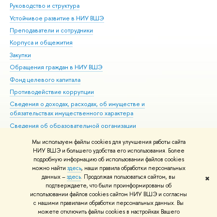
Руководство и структура
Дов
Устойчивое развитие в НИУ ВШЭ
Ол
Преподаватели и сотрудники
При
Корпуса и общежития
Вы
Закупки
При
Обращения граждан в НИУ ВШЭ
Ас
Фонд целевого капитала
До
Противодействие коррупции
Цен
Сведения о доходах, расходах, об имуществе и
Би
обязательствах имущественного характера
Об
Сведения об образовательной организации
Обр
Людям с ограниченными возможностями здоровья
Мы используем файлы cookies для улучшения работы сайта
Единая платежная страница
НИУ ВШЭ и большего удобства его использования. Более
подробную информацию об использовании файлов cookies
Работа в Вышке
можно найти
здесь
, наши правила обработки персональных
данных –
здесь
. Продолжая пользоваться сайтом, вы
✖
Редактору
подтверждаете, что были проинформированы об
© НИУ ВШЭ 1993–2026
Адреса и контакты
Условия использования
использовании файлов cookies сайтом НИУ ВШЭ и согласны
с нашими правилами обработки персональных данных. Вы
материалов
Политика конфиденциальности
Карта сайта
можете отключить файлы cookies в настройках Вашего
Шрифты HSE Sans и HSE Slab разработаны в
Школе дизайна НИУ ВШЭ