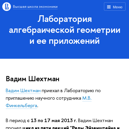
Высшая школа экономики
Меню
Лаборатория
алгебраической геометрии
и ее приложений
Вадим Шехтман
Вадим Шехтман
приехал в Лабораторию по
приглашению научного сотрудника
М.В.
Финкельберга
.
В период
с 13 по 17 мая 2013 г.
Вадим Шехтман
прочел
цикл из пяти лекций "Ряды Эйзенштейна и