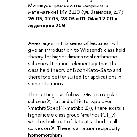
Миникурс проходил на факультете
математики НИУ ВШЭ (ул. Вавилова, д.7)
26.03, 27.03, 28.03 и 01.04 в 17.00 в
аудитории 209
.
Аннотация: In this series of lectures I will
give an introduction to Wiesend's class field
theory for higher dimensional arithmetic
schemes. It is more elementary than the
class field theory of Bloch-Kato-Saito and
therefore better suited for applications in
some situations.
The setting is as follows: Given a regular
scheme X, flat and of finite type over
\mathit{Spec}({\mathbb Z}), there exists a
higher idele class group \mathcal{C}_X
which is build out of data attached to all
curves on X. There is a natural reciprocity
homomorphism