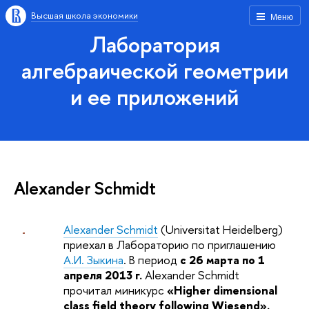
Высшая школа экономики
Меню
Лаборатория
алгебраической геометрии
и ее приложений
Alexander Schmidt
Alexander Schmidt
(Universitat Heidelberg)
приехал в Лабораторию по приглашению
А.И. Зыкина
. В период
с 26 марта по 1
апреля 2013 г.
Alexander Schmidt
прочитал миникурс
«Higher dimensional
class field theory following Wiesend».