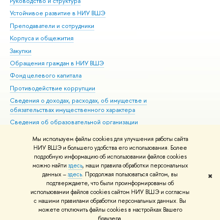
Руководство и структура
Дов
Устойчивое развитие в НИУ ВШЭ
Ол
Преподаватели и сотрудники
При
Корпуса и общежития
Вы
Закупки
При
Обращения граждан в НИУ ВШЭ
Ас
Фонд целевого капитала
До
Противодействие коррупции
Цен
Сведения о доходах, расходах, об имуществе и
Би
обязательствах имущественного характера
Об
Сведения об образовательной организации
Обр
Людям с ограниченными возможностями здоровья
Мы используем файлы cookies для улучшения работы сайта
Единая платежная страница
НИУ ВШЭ и большего удобства его использования. Более
подробную информацию об использовании файлов cookies
Работа в Вышке
можно найти
здесь
, наши правила обработки персональных
данных –
здесь
. Продолжая пользоваться сайтом, вы
✖
Редактору
подтверждаете, что были проинформированы об
© НИУ ВШЭ 1993–2026
Адреса и контакты
Условия использования
использовании файлов cookies сайтом НИУ ВШЭ и согласны
с нашими правилами обработки персональных данных. Вы
материалов
Политика конфиденциальности
Карта сайта
можете отключить файлы cookies в настройках Вашего
Шрифты HSE Sans и HSE Slab разработаны в
Школе дизайна НИУ ВШЭ
браузера.