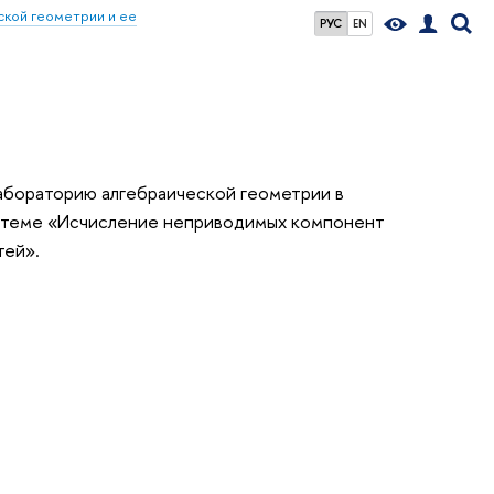
кой геометрии и ее
РУС
EN
абораторию алгебраической геометрии в
по теме «Исчисление неприводимых компонент
тей».