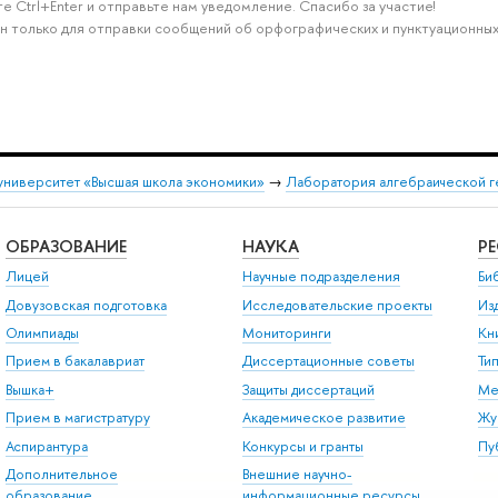
е Ctrl+Enter и отправьте нам уведомление. Спасибо за участие!
н только для отправки сообщений об орфографических и пунктуационных
университет «Высшая школа экономики»
→
Лаборатория алгебраической г
ОБРАЗОВАНИЕ
НАУКА
Р
Лицей
Научные подразделения
Би
Довузовская подготовка
Исследовательские проекты
Из
Олимпиады
Мониторинги
Кн
Прием в бакалавриат
Диссертационные советы
Ти
Вышка+
Защиты диссертаций
Ме
Прием в магистратуру
Академическое развитие
Жу
Аспирантура
Конкурсы и гранты
Пу
Дополнительное
Внешние научно-
образование
информационные ресурсы