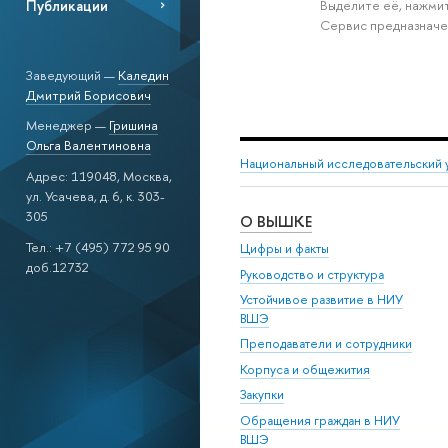
Публикации
Выделите её, нажмит
Сервис предназначе
Заведующий —
Каледин
Дмитрий Борисович
Менеджер —
Гришина
Ольга Валентиновна
Национальный исследовательский 
Адрес: 119048, Москва,
ул. Усачева, д. 6, к. 303-
305
О ВЫШКЕ
Тел.: +7 (495) 772 95 90
Цифры и факты
доб.12732
Руководство и структура
Устойчивое развитие в НИУ
ВШЭ
Преподаватели и сотрудники
Корпуса и общежития
Закупки
Обращения граждан в НИУ
ВШЭ