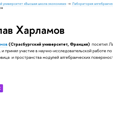
й университет «Высшая школа экономики»
Лаборатория алгебраичес
ов
лав Харламов
амов
(Страсбургский университет, Франция)
посетил Л
. и принял участие в научно-исследовательской работе 
рвица и пространства модулей алгебраических поверхнос