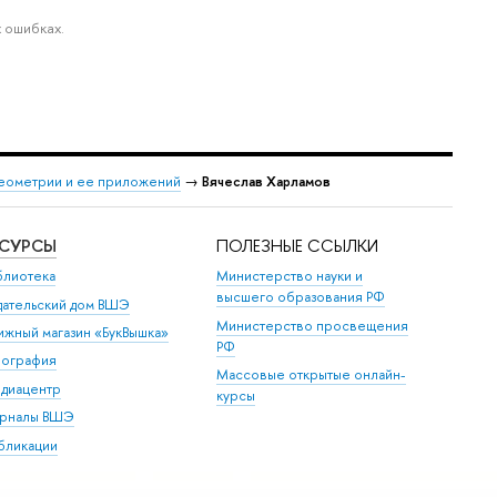
 ошибках.
еометрии и ее приложений
→
Вячеслав Харламов
ЕСУРСЫ
ПОЛЕЗНЫЕ ССЫЛКИ
блиотека
Министерство науки и
высшего образования РФ
дательский дом ВШЭ
Министерство просвещения
ижный магазин «БукВышка»
РФ
пография
Массовые открытые онлайн-
диацентр
курсы
рналы ВШЭ
бликации