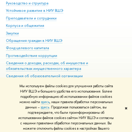
Руководство и структура
Дов
Устойчивое развитие в НИУ ВШЭ
Ол
Преподаватели и сотрудники
При
Корпуса и общежития
Вы
Закупки
При
Обращения граждан в НИУ ВШЭ
Ас
Фонд целевого капитала
До
Противодействие коррупции
Цен
Сведения о доходах, расходах, об имуществе и
Би
обязательствах имущественного характера
Об
Сведения об образовательной организации
Обр
Людям с ограниченными возможностями здоровья
Мы используем файлы cookies для улучшения работы сайта
Единая платежная страница
НИУ ВШЭ и большего удобства его использования. Более
подробную информацию об использовании файлов cookies
Работа в Вышке
можно найти
здесь
, наши правила обработки персональных
данных –
здесь
. Продолжая пользоваться сайтом, вы
✖
Редактору
подтверждаете, что были проинформированы об
© НИУ ВШЭ 1993–2026
Адреса и контакты
Условия использования
использовании файлов cookies сайтом НИУ ВШЭ и согласны
с нашими правилами обработки персональных данных. Вы
материалов
Политика конфиденциальности
Карта сайта
можете отключить файлы cookies в настройках Вашего
Шрифты HSE Sans и HSE Slab разработаны в
Школе дизайна НИУ ВШЭ