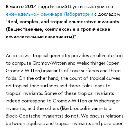
В марте 2014 года
Евгений Шустин выступил на
еженедельном семинаре Лаборатории
с докладом
"Real, complex, and tropical enumerative invariants
(Вещественные, комплексные и тропические
исчислительные инварианты)".
Аннотация: Tropical geometry provides an ultimate tool
to compute Gromov-Witten and Welschhinger (open
Gromov-Witten) invariants of toric surfaces and three-
folds. On the other hand, the count of tropical curves
on tropical toric surfaces and three-folds leads to
tropical invariants. Some of these tropical invariants
indeed correspond to Gromov-Witten or Welschinger
invariants, and the others (like broccoli invariants or
Block-Goetsche invariants) do not. We discuss relations
between algebraic and tropical invariants and pose open