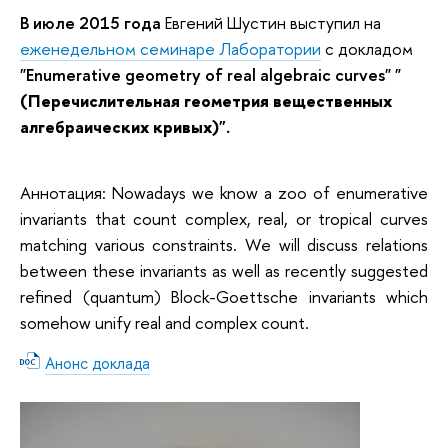
В июле 2015 года
Евгений Шустин выступил на
еженедельном семинаре Лаборатории
с докладом
"Enumerative geometry of real algebraic curves" "
(
Перечислительная геометрия вещественных
алгебраических кривых
)".
Аннотация: Nowadays we know a zoo of enumerative
invariants that count complex, real, or tropical curves
matching various constraints. We will discuss relations
between these invariants as well as recently suggested
refined (quantum) Block-Goettsche invariants which
somehow unify real and complex count.
Анонс доклада
doc 62,0 Кб