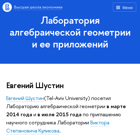
Высшая школа экономики
Меню
Лаборатория
алгебраической геометрии
и ее приложений
Евгений Шустин
Евгений Шустин
(Tel-Aviv University) посетил
Лабораторию алгебраической геометрии
в марте
2014 года
и
в июле 2015 года
по приглашению
научного сотрудника Лаборатории
Виктора
Степановича Куликова
.