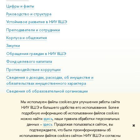
Цифры и факты
Ли
Руководство и структура
Дов
Устойчивое развитие в НИУ ВШЭ
Ол
Преподаватели и сотрудники
При
Корпуса и общежития
Вы
Закупки
При
Обращения граждан в НИУ ВШЭ
Ас
Фонд целевого капитала
До
Противодействие коррупции
Цен
Сведения о доходах, расходах, об имуществе и
Би
обязательствах имущественного характера
Об
Сведения об образовательной организации
Обр
Людям с ограниченными возможностями здоровья
Мы используем файлы cookies для улучшения работы сайта
Единая платежная страница
НИУ ВШЭ и большего удобства его использования. Более
подробную информацию об использовании файлов cookies
Работа в Вышке
можно найти
здесь
, наши правила обработки персональных
данных –
здесь
. Продолжая пользоваться сайтом, вы
✖
Редактору
подтверждаете, что были проинформированы об
© НИУ ВШЭ 1993–2026
Адреса и контакты
Условия использования
использовании файлов cookies сайтом НИУ ВШЭ и согласны