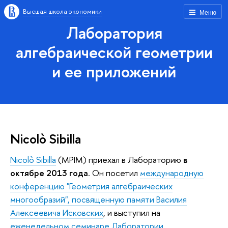
Высшая школа экономики
Меню
Лаборатория
алгебраической геометрии
и ее приложений
Nicolò Sibilla
Nicolò Sibilla
(MPIM) приехал в Лабораторию
в
октябре 2013 года
. Он посетил
международную
конференцию "Геометрия алгебраических
многообразий", посвященную памяти Василия
Алексеевича Исковских
, и выступил на
еженедельном семинаре Лаборатории
.