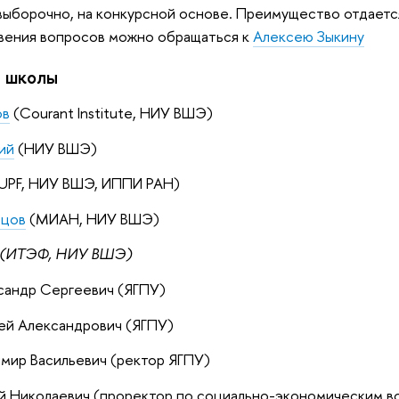
ыборочно, на конкурсной основе. Преимущество отдается
овения вопросов можно обращаться к
Алексею Зыкину
ы школы
ов
(Courant Institute, НИУ ВШЭ)
ий
(НИУ ВШЭ)
UPF, НИУ ВШЭ, ИППИ РАН)
ецов
(МИАН, НИУ ВШЭ)
(ИТЭФ, НИУ ВШЭ)
сандр Сергеевич (ЯГПУ)
ей Александрович (ЯГПУ)
мир Васильевич (ректор ЯГПУ)
ий Николаевич (проректор по социально-экономическим в