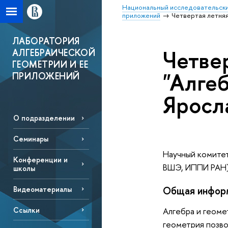
Национальный исследовательски
приложений
Четвертая летняя
ЛАБОРАТОРИЯ
Четве
АЛГЕБРАИЧЕСКОЙ
ГЕОМЕТРИИ И ЕЕ
"Алге
ПРИЛОЖЕНИЙ
Яросла
О подразделении
Семинары
Научный комите
Конференции и
ВШЭ, ИППИ РАН
школы
Общая инфор
Видеоматериалы
Алгебра и геоме
Ссылки
геометрия позво