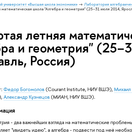
й университет «Высшая школа экономики»
Лаборатория алгебраичес
 математическая школа "Алгебра и геометрия" (25−31 июля 2014, Яросл
ртая летняя математич
бра и геометрия" (25−
вль, Россия)
т:
Федор Богомолов
(Courant Institute, НИУ ВШЭ),
Михаил
),
Александр Кузнецов
(МИАН, НИУ ВШЭ).
мация
трия - два важнейших взгляда на математические проблем
ляет "увидеть идею", а алгебра - подвести под неё необх