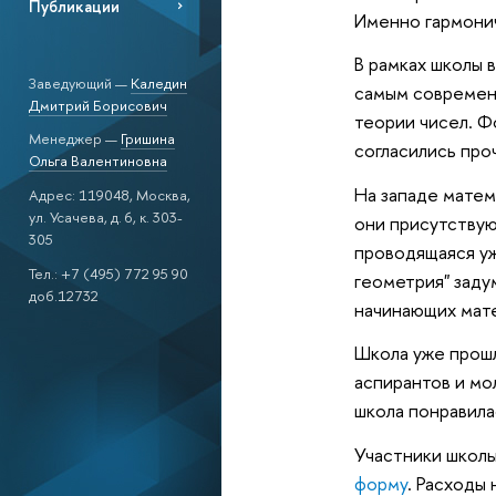
Публикации
Именно гармонич
В рамках школы 
Заведующий —
Каледин
самым современ
Дмитрий Борисович
теории чисел. Ф
Менеджер —
Гришина
согласились про
Ольга Валентиновна
На западе матем
Адрес: 119048, Москва,
ул. Усачева, д. 6, к. 303-
они присутствую
305
проводящаяся уж
Тел.: +7 (495) 772 95 90
геометрия" заду
доб.12732
начинающих мат
Школа уже прошл
аспирантов и мо
школа понравила
Участники школы
форму
. Расходы