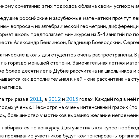
ному сочетанию этих подходов обязана своим успехом а
ведущие российские и зарубежные математики прочтут лек
ным вопросам из алгебраической геометрии, дифференци
ормат школы предполагает миникурсы из 3-4 занятий по по
честь Александр Бейлинсон, Владимир Воеводский, Серге
атические школы для студентов очень распространены. 
т в гораздо меньшей степени. Замечательная летняя мате
е более десяти лет в Дубне рассчитана на школьников и 
мывается как дополнительная к ней - она рассчитана на с
ематиков.
а три раза в
2011
, в
2012
и
2013
годах. Каждый год в ней
лодых ученых. Несмотря на очень интенсивный график (по
сь, большинство участников выразило желание непременн
 набираются по конкурсу. Для участия в конкурсе необхо
 на проживание участников будут компенсированы организ