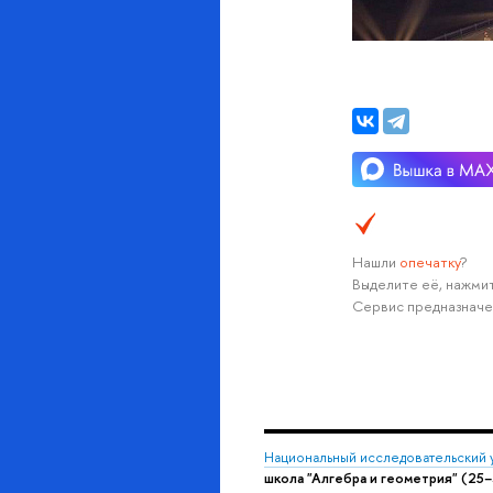
Нашли
опечатку
?
Выделите её, нажмит
Сервис предназначе
Национальный исследовательский 
школа "Алгебра и геометрия" (25−