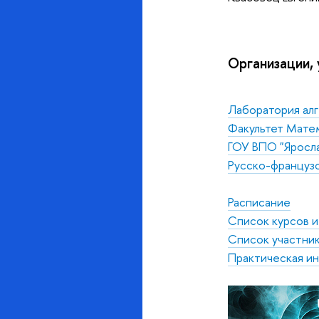
Организации,
Лаборатория ал
Факультет Мате
ГОУ ВПО "Яросла
Русско-французс
Расписание
Список курсов и
Список участни
Практическая и