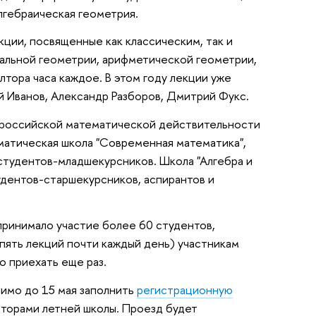
лгебраическая геометрия.
ции, посвященные как классическим, так и
альной геометрии, арифметической геометрии,
лтора часа каждое. В этом году лекции уже
й Иванов, Александр Разборов, Дмитрий Фукс.
В российской математической действительности
матическая школа "Современная математика",
студентов-младшекурсников. Школа "Алгебра и
тудентов-старшекурсников, аспирантов и
 принимало участие более 60 студентов,
 пять лекций почти каждый день) участникам
о приехать еще раз.
димо до 15 мая заполнить
регистрационную
аторами летней школы. Проезд будет