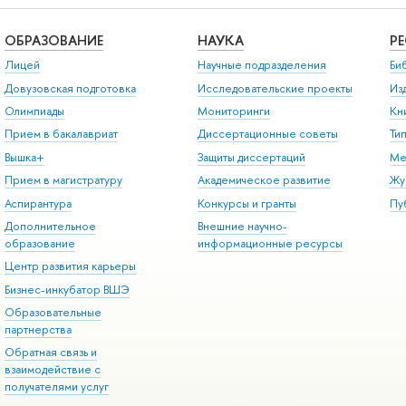
ОБРАЗОВАНИЕ
НАУКА
Р
Лицей
Научные подразделения
Би
Довузовская подготовка
Исследовательские проекты
Из
Олимпиады
Мониторинги
Кн
Прием в бакалавриат
Диссертационные советы
Ти
Вышка+
Защиты диссертаций
Ме
Прием в магистратуру
Академическое развитие
Жу
Аспирантура
Конкурсы и гранты
Пу
Дополнительное
Внешние научно-
образование
информационные ресурсы
Центр развития карьеры
Бизнес-инкубатор ВШЭ
Образовательные
партнерства
Обратная связь и
взаимодействие с
получателями услуг