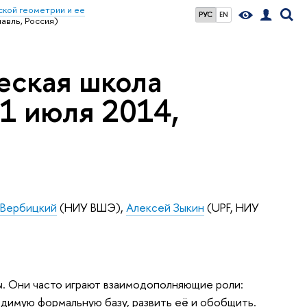
кой геометрии и ее
РУС
EN
авль, Россия)
еская школа
31 июля 2014,
 Вербицкий
(НИУ ВШЭ),
Алексей Зыкин
(UPF, НИУ
ы. Они часто играют взаимодополняющие роли:
одимую формальную базу, развить её и обобщить.