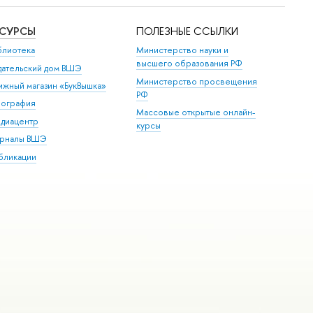
ЕСУРСЫ
ПОЛЕЗНЫЕ ССЫЛКИ
блиотека
Министерство науки и
высшего образования РФ
дательский дом ВШЭ
Министерство просвещения
ижный магазин «БукВышка»
РФ
пография
Массовые открытые онлайн-
диацентр
курсы
рналы ВШЭ
бликации