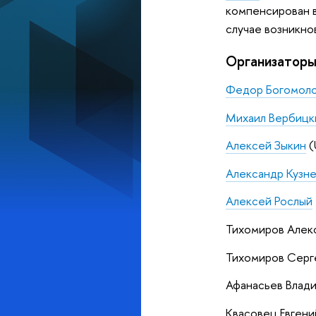
компенсирован в
случае возникн
Организатор
Федор Богомол
Михаил Вербицк
Алексей Зыкин
(
Александр Кузн
Алексей Рослый
Тихомиров Алек
Тихомиров Серг
Афанасьев Влади
Квасовец Евген