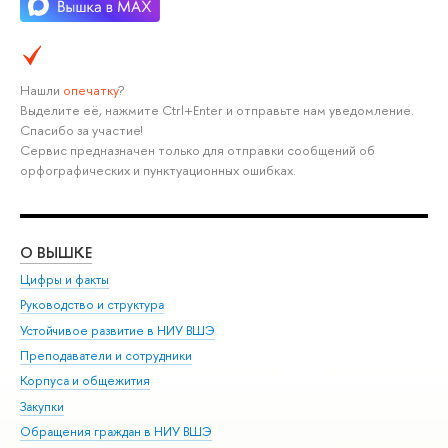
Нашли
опечатку
?
Выделите её, нажмите Ctrl+Enter и отправьте нам уведомление.
Спасибо за участие!
Сервис предназначен только для отправки сообщений об
орфографических и пунктуационных ошибках.
О ВЫШКЕ
ОБ
Цифры и факты
Ли
Руководство и структура
Дов
Устойчивое развитие в НИУ ВШЭ
Ол
Преподаватели и сотрудники
При
Корпуса и общежития
Вы
Закупки
При
Обращения граждан в НИУ ВШЭ
Ас