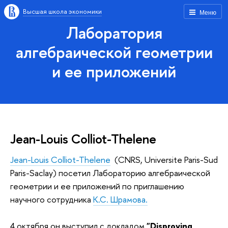
Высшая школа экономики
Меню
Лаборатория
алгебраической геометрии
и ее приложений
Jean-Louis Colliot-Thelene
Jean-Louis Colliot-Thelene
(CNRS, Universite Paris-Sud
Paris-Saclay) посетил Лабораторию алгебраической
геометрии и ее приложений по приглашению
научного сотрудника
К.С. Шрамова.
4 октября он выступил с докладом
"Disproving