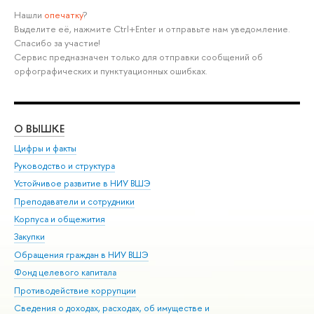
Нашли
опечатку
?
Выделите её, нажмите Ctrl+Enter и отправьте нам уведомление.
Спасибо за участие!
Сервис предназначен только для отправки сообщений об
орфографических и пунктуационных ошибках.
О ВЫШКЕ
ОБ
Цифры и факты
Ли
Руководство и структура
Дов
Устойчивое развитие в НИУ ВШЭ
Ол
Преподаватели и сотрудники
При
Корпуса и общежития
Вы
Закупки
При
Обращения граждан в НИУ ВШЭ
Ас
Фонд целевого капитала
До
Противодействие коррупции
Цен
Сведения о доходах, расходах, об имуществе и
Би