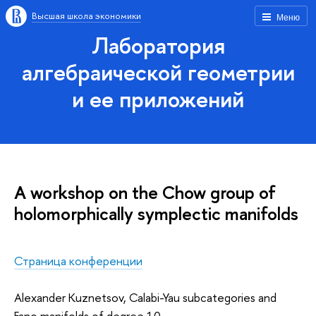
Высшая школа экономики
Меню
Лаборатория
алгебраической геометрии
и ее приложений
A workshop on the Chow group of
holomorphically symplectic manifolds
Страница конференции
Alexander Kuznetsov, Calabi-Yau subcategories and
Fano manifolds of degree 10