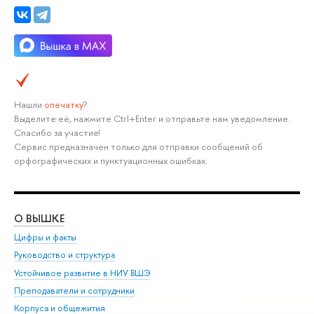
Нашли
опечатку
?
Выделите её, нажмите Ctrl+Enter и отправьте нам уведомление.
Спасибо за участие!
Сервис предназначен только для отправки сообщений об
орфографических и пунктуационных ошибках.
О ВЫШКЕ
ОБ
Цифры и факты
Ли
Руководство и структура
Дов
Устойчивое развитие в НИУ ВШЭ
Ол
Преподаватели и сотрудники
При
Корпуса и общежития
Вы