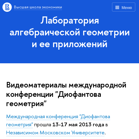
Высшая школа экономики
Меню
Лаборатория
алгебраической геометрии
и ее приложений
Видеоматериалы международной
конференции "Диофантова
геометрия"
Международная конференция "Диофантова
геометрия"
прошла
13-17 мая 2013 года
в
Независимом Московском Университете
.