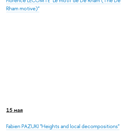
Florence LECOMTE "Le motif de De Rham (The De
Rham motive)"
15 мая
Fabien PAZUKI "Heights and local decompositions"