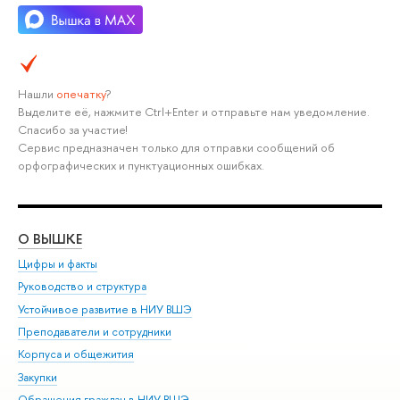
Нашли
опечатку
?
Выделите её, нажмите Ctrl+Enter и отправьте нам уведомление.
Спасибо за участие!
Сервис предназначен только для отправки сообщений об
орфографических и пунктуационных ошибках.
О ВЫШКЕ
ОБ
Цифры и факты
Ли
Руководство и структура
Дов
Устойчивое развитие в НИУ ВШЭ
Ол
Преподаватели и сотрудники
При
Корпуса и общежития
Вы
Закупки
При
Обращения граждан в НИУ ВШЭ
Ас