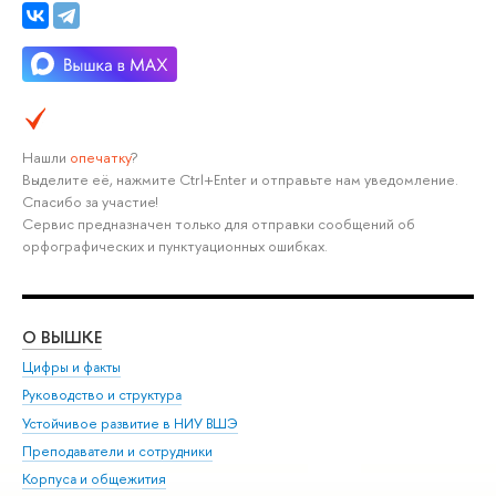
Нашли
опечатку
?
Выделите её, нажмите Ctrl+Enter и отправьте нам уведомление.
Спасибо за участие!
Сервис предназначен только для отправки сообщений об
орфографических и пунктуационных ошибках.
О ВЫШКЕ
ОБ
Цифры и факты
Ли
Руководство и структура
Дов
Устойчивое развитие в НИУ ВШЭ
Ол
Преподаватели и сотрудники
При
Корпуса и общежития
Вы