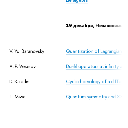
19 декабря, Независимый
V. Yu. Baranovsky
Quantization of Lagrangians i
A. P. Veselov
Dunkl operators at infinity 
D. Kaledin
Cyclic homology of a differen
T. Miwa
Quantum symmetry and XXZ 