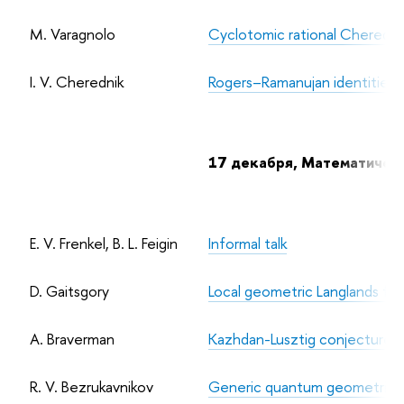
M. Varagnolo
Cyclotomic rational Cherednik 
I. V. Cherednik
Rogers–Ramanujan identities 
17 декабря, Математически
E. V. Frenkel, B. L. Feigin
Informal talk
D. Gaitsgory
Local geometric Langlands for
A. Braverman
Kazhdan-Lusztig conjecture fo
R. V. Bezrukavnikov
Generic quantum geometric Lang