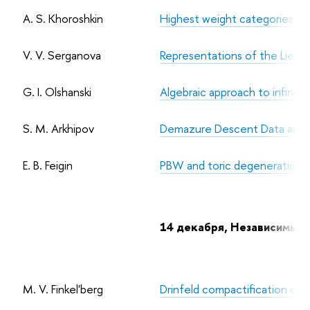
A. S. Khoroshkin
Highest weight categories an
V. V. Serganova
Representations of the Lie s
G. I. Olshanski
Algebraic approach to infinit
S. M. Arkhipov
Demazure Descent Data and Br
E. B. Feigin
PBW and toric degenerations
14 декабря, Независимый
M. V. Finkel'berg
Drinfeld compactification of