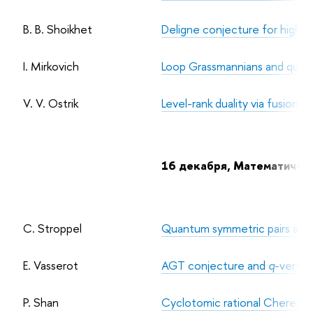
B. B. Shoikhet
Deligne conjecture for higher
I. Mirkovich
Loop Grassmannians and quive
V. V. Ostrik
Level-rank duality via fusion p
16 декабря, Математически
C. Stroppel
Quantum symmetric pairs and 
E. Vasserot
AGT conjecture and
q
-vertex
P. Shan
Cyclotomic rational Cherednik 