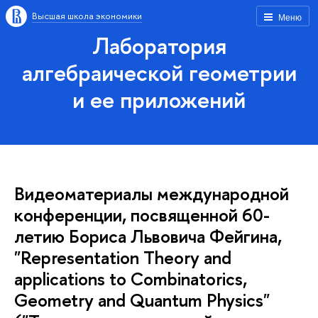
Высшая школа экономики
Меню
Лаборатория
алгебраической геометрии
и ее приложений
Видеоматериалы международной
конференции, посвященной 60-
летию Бориса Львовича Фейгина,
"Representation Theory and
applications to Combinatorics,
Geometry and Quantum Physics"