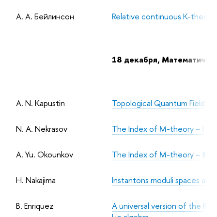
А. А. Бейлинсон
Relative continuous K-theory
18 декабря, Математически
A. N. Kapustin
Topological Quantum Field Th
N. A. Nekrasov
The Index of M-theory – I
A. Yu. Okounkov
The Index of M-theory – II
H. Nakajima
Instantons moduli spaces and
B. Enriquez
A universal version of the KZ
Lie algebra