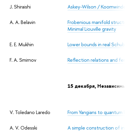
J. Shiraishi
Askey-Wilson / Koornwinder p
A. A. Belavin
Frobenious manifold structure
Minimal Liouville gravity
E. E. Mukhin
Lower bounds in real Schubert
F. A. Smirnov
Reflection relations and fermi
15 декабря, Независимый
V. Toledano Laredo
From Yangians to quantum loop
A. V. Odesski
A simple construction of inte