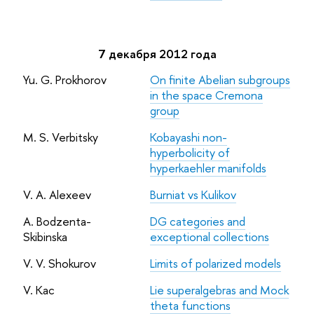
7 декабря 2012 года
Yu. G. Prokhorov
On finite Abelian subgroups
in the space Cremona
group
M. S. Verbitsky
Kobayashi non-
hyperbolicity of
hyperkaehler manifolds
V. A. Alexeev
Burniat vs Kulikov
A. Bodzenta-
DG categories and
Skibinska
exceptional collections
V. V. Shokurov
Limits of polarized models
V. Kac
Lie superalgebras and Mock
theta functions