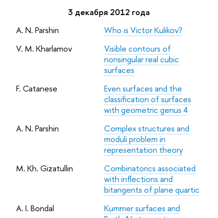
3 декабря 2012 года
A. N. Parshin
Who is Victor Kulikov?
V. M. Kharlamov
Visible contours of
nonsingular real cubic
surfaces
F. Catanese
Even surfaces and the
classification of surfaces
with geometric genus 4
A. N. Parshin
Complex structures and
moduli problem in
representation theory
M. Kh. Gizatullin
Combinatorics associated
with inflections and
bitangents of plane quartic
A. I. Bondal
Kummer surfaces and