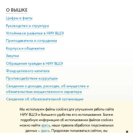
О ВЫШКЕ
ОБ
Цифры и факты
Ли
Руководство и структура
Дов
Устойчивое развитие в НИУ ВШЭ
Ол
Преподаватели и сотрудники
При
Корпуса и общежития
Вы
Закупки
При
Обращения граждан в НИУ ВШЭ
Ас
Фонд целевого капитала
До
Противодействие коррупции
Цен
Сведения о доходах, расходах, об имуществе и
Би
обязательствах имущественного характера
Об
Сведения об образовательной организации
Обр
Людям с ограниченными возможностями здоровья
Мы используем файлы cookies для улучшения работы сайта
Единая платежная страница
НИУ ВШЭ и большего удобства его использования. Более
подробную информацию об использовании файлов cookies
Работа в Вышке
можно найти
здесь
, наши правила обработки персональных
данных –
здесь
. Продолжая пользоваться сайтом, вы
✖