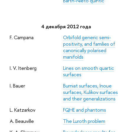
Barth-Nieto quintic
4 декабря 2012 года
F. Campana
Orbifold generic semi-
positivity, and families of
canonically polarised
manifolds
I. V. Itenberg
Lines on smooth quartic
surfaces
I. Bauer
Burniat surfaces, Inoue
surfaces, Kulikov surfaces
and their generalizations
L. Katzarkov
FQHE and phantoms
A. Beauville
The Luroth problem