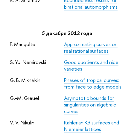
K. A. Shramov
Boundedness results for
birational automorphisms
5 декабря 2012 года
F. Mangolte
Approximating curves on
real rational surfaces
S. Yu. Nemirovski
Good quotients and nice
varieties
G. B. Mikhalkin
Phases of tropical curves:
from face to edge models
G.-M. Greuel
Asymptotic bounds for
singularities on algebraic
curves
V. V. Nikulin
Kahlerian K3 surfaces and
Niemeier lattices