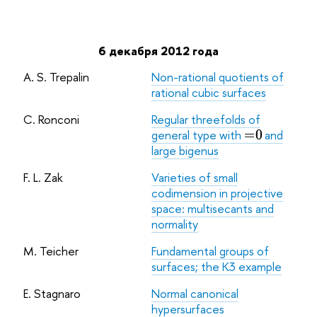
6 декабря 2012 года
A. S. Trepalin
Non-rational quotients of
rational cubic surfaces
C. Ronconi
Regular threefolds of
general type with
and
large bigenus
F. L. Zak
Varieties of small
codimension in projective
space: multisecants and
normality
M. Teicher
Fundamental groups of
surfaces; the K3 example
E. Stagnaro
Normal canonical
hypersurfaces