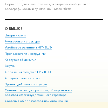
Сервис предназначен только для отправки сообщений об
орфографических и пунктуационных ошибках.
О ВЫШКЕ
ОБ
Цифры и факты
Ли
Руководство и структура
Дов
Устойчивое развитие в НИУ ВШЭ
Ол
Преподаватели и сотрудники
При
Корпуса и общежития
Вы
Закупки
При
Обращения граждан в НИУ ВШЭ
Ас
Фонд целевого капитала
До
Противодействие коррупции
Цен
Сведения о доходах, расходах, об имуществе и
Би
обязательствах имущественного характера
Об
Сведения об образовательной организации
Обр
Людям с ограниченными возможностями здоровья