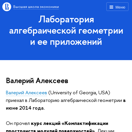
Высшая школа экономики
Меню
Лаборатория
алгебраической геометрии
и ее приложений
Валерий Алексеев
Валерий Алексеев
(University of Georgia, USA)
приехал в Лабораторию алгебраической геометрии
в
июне 2014 года.
Он прочел
курс лекций «Компактификации
пространств модулей поверхностей»
. Лекции