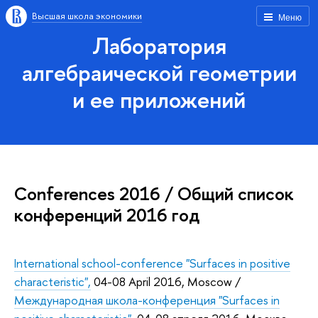
Высшая школа экономики
Меню
Лаборатория
алгебраической геометрии
и ее приложений
Conferences 2016 / Общий список
конференций 2016 год
International school-conference "Surfaces in positive
characteristic",
04-08 April 2016, Moscow /
Международная школа-конференция "Surfaces in