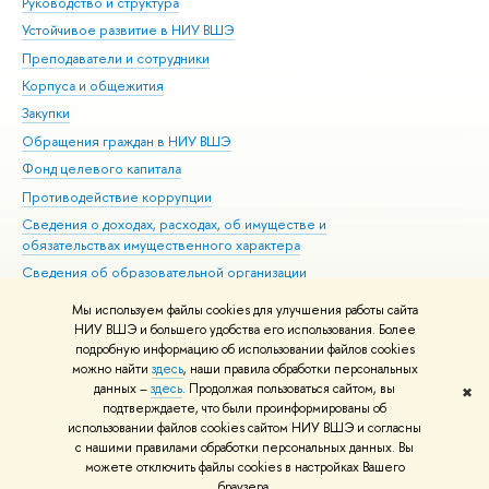
Руководство и структура
Дов
Устойчивое развитие в НИУ ВШЭ
Ол
Преподаватели и сотрудники
При
Корпуса и общежития
Вы
Закупки
При
Обращения граждан в НИУ ВШЭ
Ас
Фонд целевого капитала
До
Противодействие коррупции
Цен
Сведения о доходах, расходах, об имуществе и
Би
обязательствах имущественного характера
Об
Сведения об образовательной организации
Обр
Людям с ограниченными возможностями здоровья
Мы используем файлы cookies для улучшения работы сайта
Единая платежная страница
НИУ ВШЭ и большего удобства его использования. Более
подробную информацию об использовании файлов cookies
Работа в Вышке
можно найти
здесь
, наши правила обработки персональных
данных –
здесь
. Продолжая пользоваться сайтом, вы
✖
Редактору
подтверждаете, что были проинформированы об
© НИУ ВШЭ 1993–2026
Адреса и контакты
Условия использования
использовании файлов cookies сайтом НИУ ВШЭ и согласны
с нашими правилами обработки персональных данных. Вы
материалов
Политика конфиденциальности
Карта сайта
можете отключить файлы cookies в настройках Вашего
Шрифты HSE Sans и HSE Slab разработаны в
Школе дизайна НИУ ВШЭ
браузера.