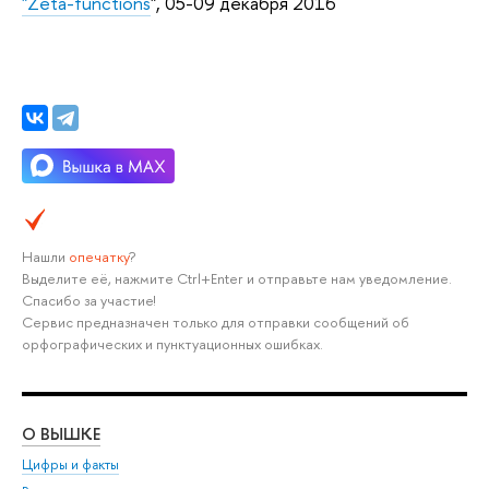
"Zeta-functions
", 05-09 декабря 2016
Нашли
опечатку
?
Выделите её, нажмите Ctrl+Enter и отправьте нам уведомление.
Спасибо за участие!
Сервис предназначен только для отправки сообщений об
орфографических и пунктуационных ошибках.
О ВЫШКЕ
ОБ
Цифры и факты
Ли