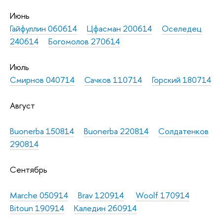
Июнь
Гайфуллин 060614
Цфасман 200614
Оселедец
240614
Богомолов 270614
Июль
Смирнов 040714
Сачков 110714
Горский 180714
Август
Buonerba 150814
Buonerba 220814
Солдатенков
290814
Сентябрь
Marche 050914
Brav 120914
Woolf 170914
Bitoun 190914
Каледин 260914