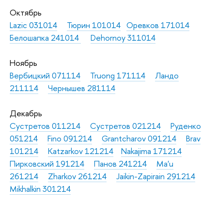
Октябрь
Lazic 031014
Тюрин 101014
Оревков 171014
Белошапка 241014
Dehornoy 311014
Ноябрь
Вербицкий 071114
Truong 171114
Ландо
211114
Чернышев 281114
Декабрь
Сустретов 011214
Сустретов 021214
Руденко
051214
Fino 091214
Grantcharov 091214
Brav
101214
Katzarkov 121214
Nakajima 171214
Пирковский 191214
Панов 241214
Ma'u
261214
Zharkov 261214
Jaikin-Zapirain 291214
Mikhalkin 301214