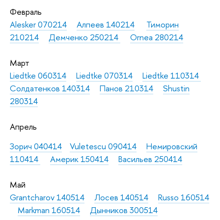
Февраль
Alesker 070214
Алпеев 140214
Тиморин
210214
Демченко 250214
Ornea 280214
Март
Liedtke 060314
Liedtke 070314
Liedtke 110314
Солдатенков 140314
Панов 210314
Shustin
280314
Апрель
Зорич 040414
Vuletescu 090414
Немировский
110414
Америк 150414
Васильев 250414
Май
Grantcharov 140514
Лосев 140514
Russo 160514
Markman 160514
Дынников 300514