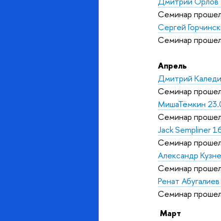
Дмитрий Орлов 
Семинар прошел
Сергей Горчинск
Семинар прошел
Апрель
Дмитрий Каледи
Семинар прошел
МишаТёмкин 23.
Семинар прошел
Jack Sempliner 1
Семинар прошел
Александр Кузн
Семинар прошел
Ренат Абугалиев
Семинар прошел
Март