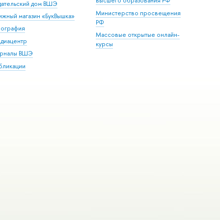
высшего образования РФ
дательский дом ВШЭ
Министерство просвещения
ижный магазин «БукВышка»
РФ
пография
Массовые открытые онлайн-
диацентр
курсы
рналы ВШЭ
бликации