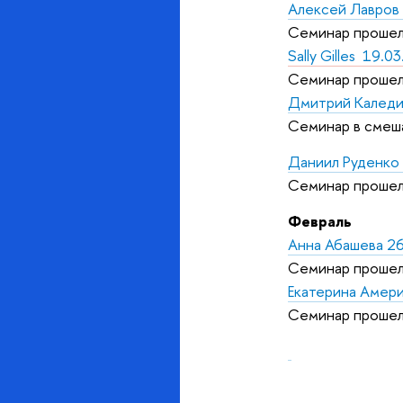
Алексей Лавров
Семинар прошел
Sally Gilles 19.0
Семинар прошел
Дмитрий Каледи
Семинар в смеш
Даниил Руденко
Семинар прошел
Февраль
Анна Абашева 2
Семинар прошел
Екатерина Амери
Семинар прошел