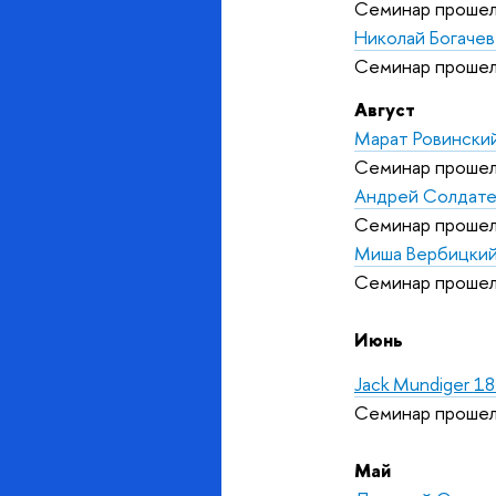
Семинар прошел
Николай Богачев
Семинар прошел
Август
Марат Ровинский
Семинар прошел
Андрей Солдате
Семинар прошел
Миша Вербицкий
Семинар прошел
Июнь
Jack Mundiger
18
Семинар прошел
Май