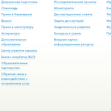
Довузовская подготовка
Исследовательские проекты
Из
Олимпиады
Мониторинги
Кн
Прием в бакалавриат
Диссертационные советы
Ти
Вышка+
Защиты диссертаций
Ме
Прием в магистратуру
Академическое развитие
Жу
Аспирантура
Конкурсы и гранты
Пу
Дополнительное
Внешние научно-
образование
информационные ресурсы
Центр развития карьеры
Бизнес-инкубатор ВШЭ
Образовательные
партнерства
Обратная связь и
взаимодействие с
получателями услуг