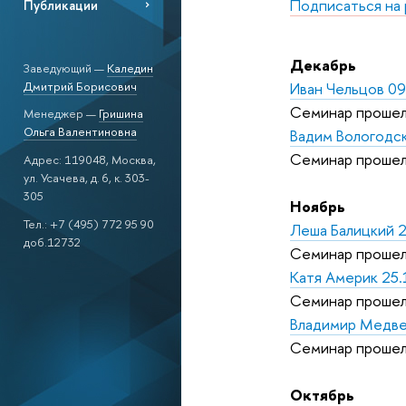
Подписаться на
Публикации
Декабрь
Заведующий —
Каледин
Иван Чельцов 09
Дмитрий Борисович
Семинар прошел
Менеджер —
Гришина
Ольга Валентиновна
Вадим Вологодс
Семинар прошел
Адрес: 119048, Москва,
ул. Усачева, д. 6, к. 303-
305
Ноябрь
Тел.: +7 (495) 772 95 90
Леша Балицкий 
доб.12732
Семинар прошел
Катя Америк 25
Семинар прошел
Владимир Медве
Семинар прошел
Октябрь