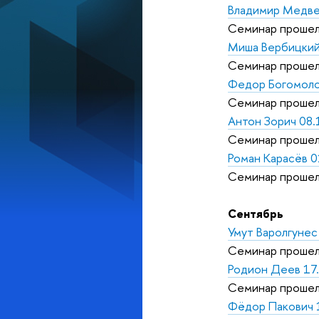
Владимир Медве
Семинар прошел
Миша Вербицкий
Семинар прошел
Федор Богомоло
Семинар прошел
Антон Зорич 08.
Семинар прошел
Роман Карасёв 0
Семинар прошел
Сентябрь
Умут Варолгунес
Семинар прошел
Родион Деев 17
Семинар прошел
Фёдор Пакович