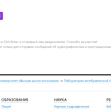
е Ctrl+Enter и отправьте нам уведомление. Спасибо за участие!
н только для отправки сообщений об орфографических и пунктуационных
университет «Высшая школа экономики»
→
Лаборатория алгебраической г
ОБРАЗОВАНИЕ
НАУКА
Р
Лицей
Научные подразделения
Би