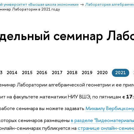
й университет «Высшая школа экономики»
Лаборатория алгебраичес
минар Лаборатории в 2021 году
дельный семинар Лабо
3
2014
2015
2016
2017
2018
2019
2020
2021
минар Лаборатории алгебраической геометрии и ее прило
ит на факультете математики НИУ ВШЭ, по пятницам
с 17
работе семинара вы можете задавать
Михаилу Вербицком
которых семинаров размещены
в разделе "Видеоматериалы
онлайн-семинарах публикуется на
странице онлайн-семин