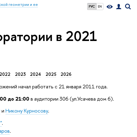
кой геометрии и ее
РУС
EN
ратории в 2021
2022
2023
2024
2025
2026
жений начал работать с 21 января 2011 года.
:00 до 21:00
в аудитории 306 (ул.Усачева дом 6).
у
и
Никону Курносову
.
"
.
аров
.