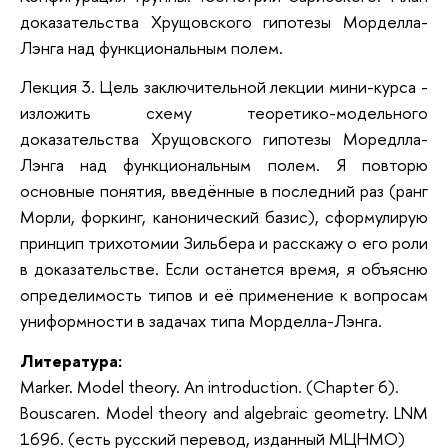
доказательства Хрущовского гипотезы Морделла-
Лэнга над функциональным полем.
Лекция 3. Цель заключительной лекции мини-курса -
изложить схему теоретико-модельного
доказательства Хрущовского гипотезы Моредлла-
Лэнга над функциональным полем. Я повторю
основные понятия, введённые в последний раз (ранг
Морли, форкинг, канонический базис), сформулирую
принцип трихотомии Зильбера и расскажу о его роли
в доказательстве. Если останется время, я объясню
определимость типов и её применение к вопросам
униформности в задачах типа Морделла-Лэнга.
Литература:
Marker. Model theory. An introduction. (Chapter 6).
Bouscaren. Model theory and algebraic geometry. LNM
1696. (есть русский перевод, изданный МЦНМО)