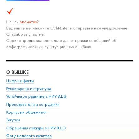
Нашли
опечатку
?
Выделите её, нажмите Ctrl+Enter и отправьте нам уведомление.
Спасибо за участие!
Сервис предназначен только для отправки сообщений об
орфографических и пунктуационных ошибках.
О ВЫШКЕ
ОБ
Цифры и факты
Ли
Руководство и структура
Дов
Устойчивое развитие в НИУ ВШЭ
Ол
Преподаватели и сотрудники
При
Корпуса и общежития
Вы
Закупки
При
Обращения граждан в НИУ ВШЭ
Ас
Фонд целевого капитала
До