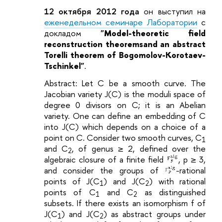
12 октября 2012 года
он выступил на
еженедельном семинаре Лаборатории
с
докладом
"Model-theoretic field
reconstruction theoremsand an abstract
Torelli theorem of Bogomolov-Korotaev-
Tschinkel"
.
Abstract: Let C be a smooth curve. The
Jacobian variety J(C) is the moduli space of
degree 0 divisors on C; it is an Abelian
variety. One can define an embedding of C
into J(C) which depends on a choice of a
point on C. Consider two smooth curves, C
1
and C
, of genus ≥ 2, defined over the
2
algebraic closure of a finite field
, p ≥ 3,
and consider the groups of
-rational
points of J(C
) and J(C
) with rational
1
2
points of C
and C
as distinguished
1
2
subsets. If there exists an isomorphism f of
J(C
) and J(C
) as abstract groups under
1
2