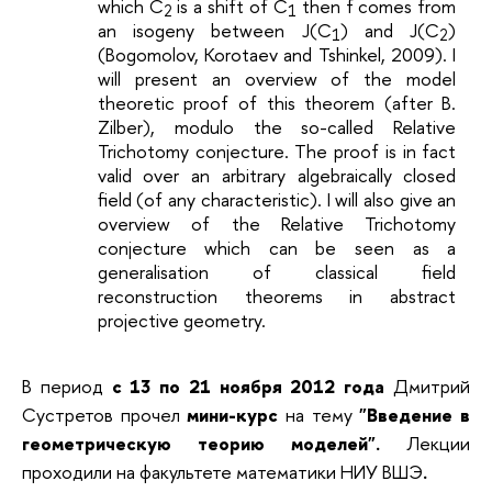
which C
is a shift of C
then f comes from
2
1
an isogeny between J(C
) and J(C
)
1
2
(Bogomolov, Korotaev and Tshinkel, 2009). I
will present an overview of the model
theoretic proof of this theorem (after B.
Zilber), modulo the so-called Relative
Trichotomy conjecture. The proof is in fact
valid over an arbitrary algebraically closed
field (of any characteristic). I will also give an
overview of the Relative Trichotomy
conjecture which can be seen as a
generalisation of classical field
reconstruction theorems in abstract
projective geometry.
В период
с 13 по 21 ноября 2012 года
Дмитрий
Сустретов прочел
мини-курс
на тему
"Введение в
геометрическую теорию моделей".
Лекции
проходили на факультете математики НИУ ВШЭ
.