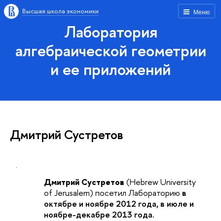
Высшая школа экономики
Меню
Лаборатория
алгебраической геометрии
и ее приложений
Дмитрий Сустретов
Дмитрий Сустретов
(Hebrew University
of Jerusalem) посетил Лабораторию
в
октябре и ноябре 2012 года,
в июле и
ноябре-декабре 2013 года.