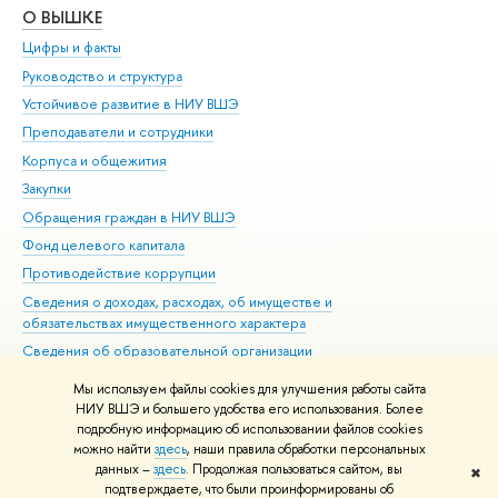
О ВЫШКЕ
ОБ
Цифры и факты
Ли
Руководство и структура
Дов
Устойчивое развитие в НИУ ВШЭ
Ол
Преподаватели и сотрудники
При
Корпуса и общежития
Вы
Закупки
При
Обращения граждан в НИУ ВШЭ
Ас
Фонд целевого капитала
До
Противодействие коррупции
Цен
Сведения о доходах, расходах, об имуществе и
Би
обязательствах имущественного характера
Об
Сведения об образовательной организации
Обр
Людям с ограниченными возможностями здоровья
Мы используем файлы cookies для улучшения работы сайта
Единая платежная страница
НИУ ВШЭ и большего удобства его использования. Более
подробную информацию об использовании файлов cookies
Работа в Вышке
можно найти
здесь
, наши правила обработки персональных
данных –
здесь
. Продолжая пользоваться сайтом, вы
✖
Редактору
подтверждаете, что были проинформированы об