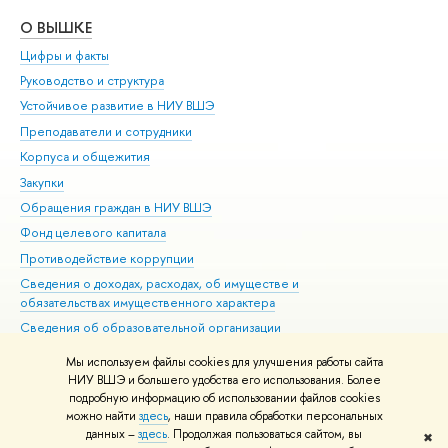
О ВЫШКЕ
ОБ
Цифры и факты
Ли
Руководство и структура
Дов
Устойчивое развитие в НИУ ВШЭ
Ол
Преподаватели и сотрудники
При
Корпуса и общежития
Вы
Закупки
При
Обращения граждан в НИУ ВШЭ
Ас
Фонд целевого капитала
До
Противодействие коррупции
Цен
Сведения о доходах, расходах, об имуществе и
Би
обязательствах имущественного характера
Об
Сведения об образовательной организации
Обр
Людям с ограниченными возможностями здоровья
Мы используем файлы cookies для улучшения работы сайта
Единая платежная страница
НИУ ВШЭ и большего удобства его использования. Более
подробную информацию об использовании файлов cookies
Работа в Вышке
можно найти
здесь
, наши правила обработки персональных
данных –
здесь
. Продолжая пользоваться сайтом, вы
✖