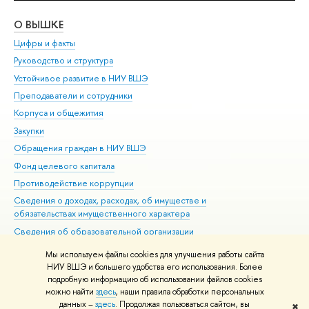
О ВЫШКЕ
ОБ
Цифры и факты
Ли
Руководство и структура
Дов
Устойчивое развитие в НИУ ВШЭ
Ол
Преподаватели и сотрудники
При
Корпуса и общежития
Вы
Закупки
При
Обращения граждан в НИУ ВШЭ
Ас
Фонд целевого капитала
До
Противодействие коррупции
Цен
Сведения о доходах, расходах, об имуществе и
Би
обязательствах имущественного характера
Об
Сведения об образовательной организации
Обр
Людям с ограниченными возможностями здоровья
Мы используем файлы cookies для улучшения работы сайта
Единая платежная страница
НИУ ВШЭ и большего удобства его использования. Более
подробную информацию об использовании файлов cookies
Работа в Вышке
можно найти
здесь
, наши правила обработки персональных
данных –
здесь
. Продолжая пользоваться сайтом, вы
✖