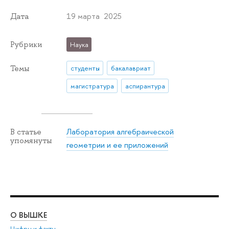
19 марта 2025
Дата
Рубрики
Наука
Темы
студенты
бакалавриат
магистратура
аспирантура
Лаборатория алгебраической
В статье
упомянуты
геометрии и ее приложений
О ВЫШКЕ
ОБ
Цифры и факты
Ли