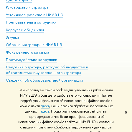
Руководство и структура
Дов
Устойчивое развитие в НИУ ВШЭ
Ол
Преподаватели и сотрудники
При
Корпуса и общежития
Вы
Закупки
При
Обращения граждан в НИУ ВШЭ
Ас
Фонд целевого капитала
До
Противодействие коррупции
Цен
Сведения о доходах, расходах, об имуществе и
Би
обязательствах имущественного характера
Об
Сведения об образовательной организации
Обр
Людям с ограниченными возможностями здоровья
Мы используем файлы cookies для улучшения работы сайта
Единая платежная страница
НИУ ВШЭ и большего удобства его использования. Более
подробную информацию об использовании файлов cookies
Работа в Вышке
можно найти
здесь
, наши правила обработки персональных
данных –
здесь
. Продолжая пользоваться сайтом, вы
✖
Редактору
подтверждаете, что были проинформированы об
© НИУ ВШЭ 1993–2026
Адреса и контакты
Условия использования
использовании файлов cookies сайтом НИУ ВШЭ и согласны
с нашими правилами обработки персональных данных. Вы
материалов
Политика конфиденциальности
Карта сайта