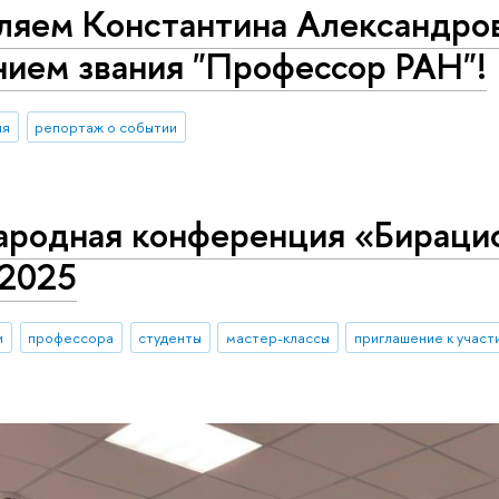
ляем Константина Александро
нием звания "Профессор РАН"!
ия
репортаж о событии
родная конференция «Бирацио
 2025
и
профессора
студенты
мастер-классы
приглашение к участ