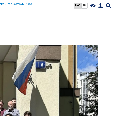
кой геометрии и ее
РУС
EN