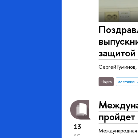
Поздрав
выпускн
защитой 
Сергей Гуминов,
Наука
достижен
Междуна
пройдет 
13
Международная 
окт