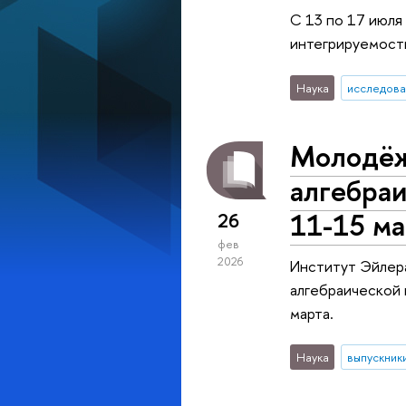
С 13 по 17 июл
интегрируемость
Наука
исследова
Молодёж
алгебраи
11-15 ма
26
фев
2026
Институт Эйлера
алгебраической 
марта.
Наука
выпускник