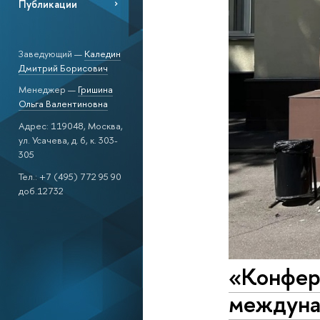
Публикации
Заведующий —
Каледин
Дмитрий Борисович
Менеджер —
Гришина
Ольга Валентиновна
Адрес: 119048, Москва,
ул. Усачева, д. 6, к. 303-
305
Тел.: +7 (495) 772 95 90
доб.12732
«Конфер
междуна