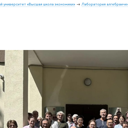
й университет «Высшая школа экономики»
Лаборатория алгебраичес
а