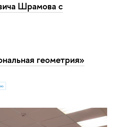
вича Шрамова с
нальная геометрия»
ию