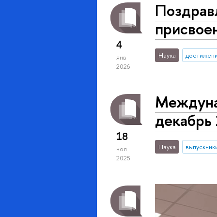
Поздрав
присвое
4
Наука
достижен
янв
2026
Междуна
декабрь
18
Наука
выпускник
ноя
2025