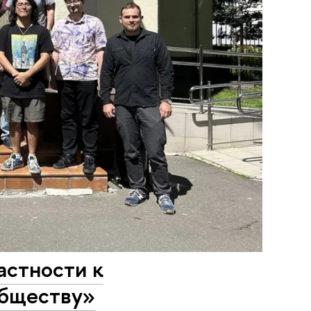
астности к
обществу»