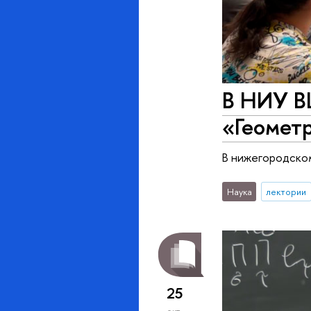
В НИУ В
«Геомет
В нижегородско
Наука
лектории
25