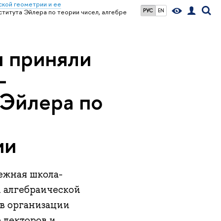
кой геометрии и ее
РУС
EN
титута Эйлера по теории чисел, алгебре
и приняли
-
 Эйлера по
ии
ежная школа-
и алгебраической
в организации
 лекторов и