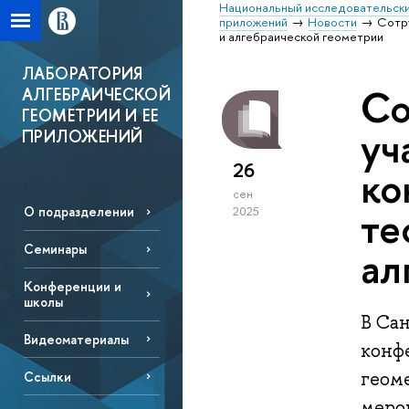
Национальный исследовательски
приложений
Новости
Сотру
и алгебраической геометрии
ЛАБОРАТОРИЯ
Со
АЛГЕБРАИЧЕСКОЙ
ГЕОМЕТРИИ И ЕЕ
уч
ПРИЛОЖЕНИЙ
26
ко
сен
те
О подразделении
2025
Семинары
ал
Конференции и
школы
В Са
Видеоматериалы
конфе
геом
Ссылки
меро