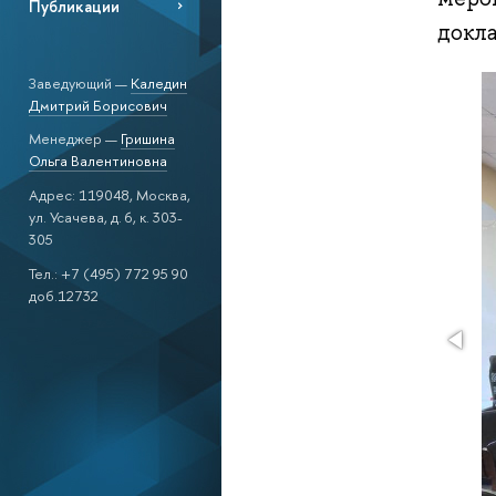
Публикации
докл
Заведующий —
Каледин
Дмитрий Борисович
Менеджер —
Гришина
Ольга Валентиновна
Адрес: 119048, Москва,
ул. Усачева, д. 6, к. 303-
305
Тел.: +7 (495) 772 95 90
доб.12732