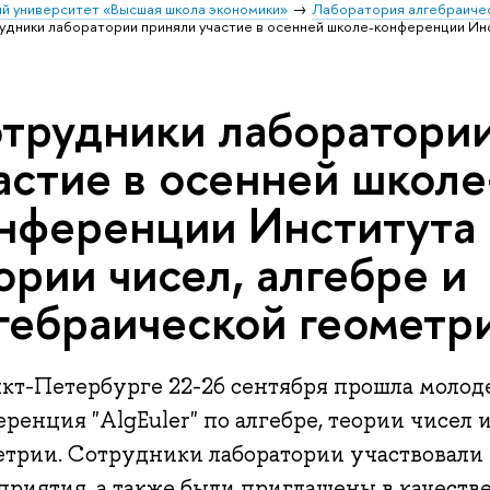
й университет «Высшая школа экономики»
Лаборатория алгебраичес
дники лаборатории приняли участие в осенней школе-конференции Инс
трудники лаборатори
астие в осенней школе
нференции Института
ории чисел, алгебре и
гебраической геометр
нкт-Петербурге 22-26 сентября прошла молод
ренция "AlgEuler" по алгебре, теории чисел 
етрии. Сотрудники лаборатории участвовали 
приятия, а также были приглашены в качестве