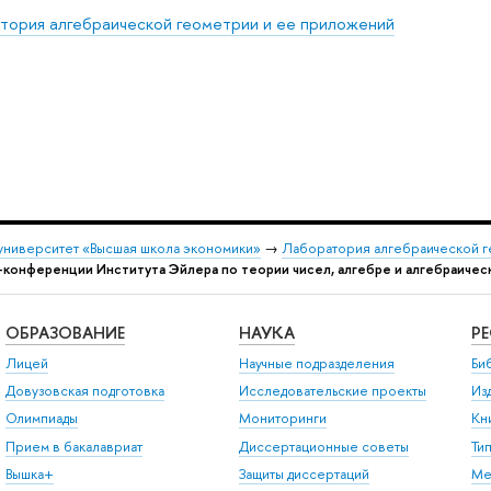
тория алгебраической геометрии и ее приложений
университет «Высшая школа экономики»
→
Лаборатория алгебраической г
-конференции Института Эйлера по теории чисел, алгебре и алгебраичес
ОБРАЗОВАНИЕ
НАУКА
Р
Лицей
Научные подразделения
Би
Довузовская подготовка
Исследовательские проекты
Из
Олимпиады
Мониторинги
Кн
Прием в бакалавриат
Диссертационные советы
Ти
Вышка+
Защиты диссертаций
Ме