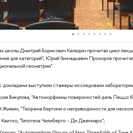
ах школы Дмитрий Борисович Каледин прочитал цикл лекц
ния для категорий", Юрий Геннадьевич Прохоров прочита
циональной геометрии".
с докладами выступили стажеры-исследовали лаборатории
сия Викулова, "Автоморфизмы поверхностей дель Пеццо бе
 Жижин, "Теорема Бертини о неприводимости для несколь
 Квитко, "Гипотеза Чилиберто - Ди Дженнаро";
Крюгер, "Automorphism Groups of Fano Threefolds of Type 4