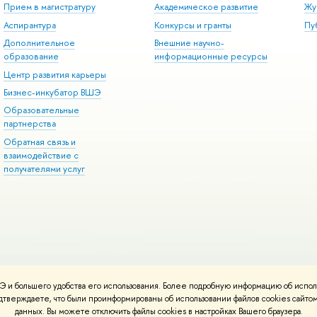
Прием в магистратуру
Академическое развитие
Жу
Аспирантура
Конкурсы и гранты
Пу
Дополнительное
Внешние научно-
образование
информационные ресурсы
Центр развития карьеры
Бизнес-инкубатор ВШЭ
Образовательные
партнерства
Обратная связь и
взаимодействие с
получателями услуг
 и большего удобства его использования. Более подробную информацию об испол
онтакты
Условия использования материалов
Политика конфиденциальност
подтверждаете, что были проинформированы об использовании файлов cookies сай
ботаны в
Школе дизайна НИУ ВШЭ
данных. Вы можете отключить файлы cookies в настройках Вашего браузера.