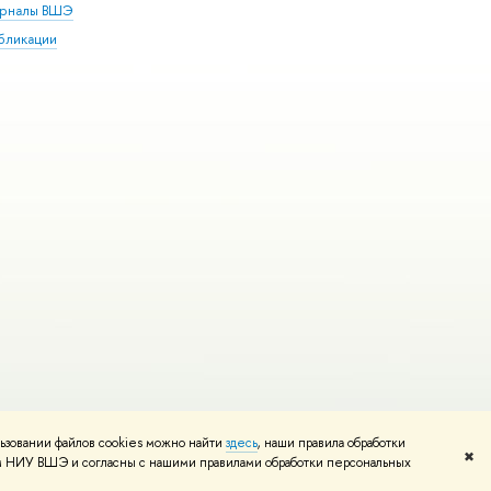
рналы ВШЭ
бликации
ьзовании файлов cookies можно найти
здесь
, наши правила обработки
и
Карта сайта
Редактору
✖
том НИУ ВШЭ и согласны с нашими правилами обработки персональных