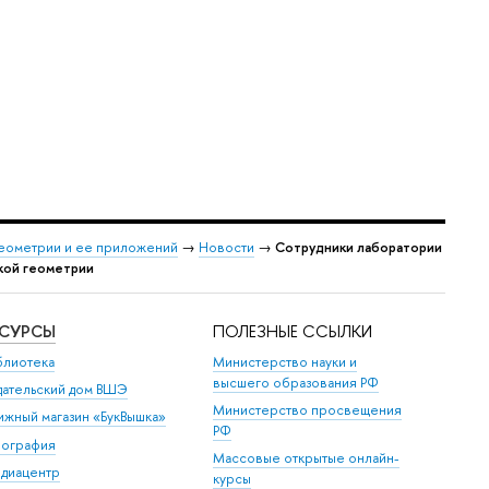
еометрии и ее приложений
→
Новости
→
Сотрудники лаборатории
кой геометрии
ЕСУРСЫ
ПОЛЕЗНЫЕ ССЫЛКИ
блиотека
Министерство науки и
высшего образования РФ
дательский дом ВШЭ
Министерство просвещения
ижный магазин «БукВышка»
РФ
пография
Массовые открытые онлайн-
диацентр
курсы