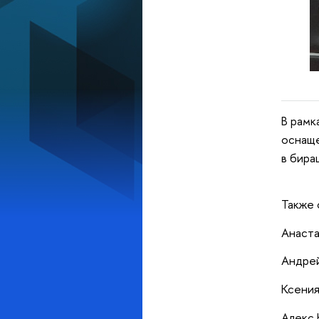
В рамк
оснаще
в бира
Также 
Анаста
Андрей
Ксения
Алекс 