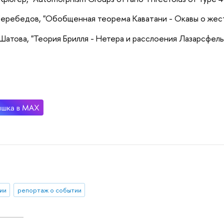
еребедов, "Обобщенная теорема Каватани - Окавы о жес
Шатова, "Теория Брилля - Нетера и расслоения Лазарсфель
ии
репортаж о событии