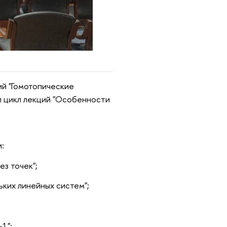
ий "Гомотопические
л цикл лекций "Особенности
:
з точек";
ких линейных систем";
-1";