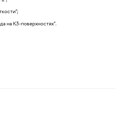
ткости";
да на К3-поверхностях".