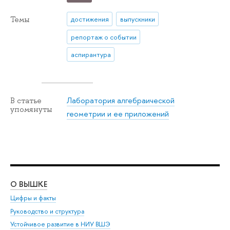
Темы
достижения
выпускники
репортаж о событии
аспирантура
Лаборатория алгебраической
В статье
упомянуты
геометрии и ее приложений
О ВЫШКЕ
ОБ
Цифры и факты
Ли
Руководство и структура
Дов
Устойчивое развитие в НИУ ВШЭ
Ол