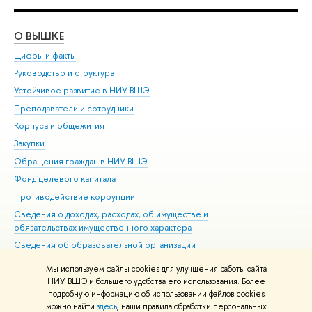
О ВЫШКЕ
ОБ
Цифры и факты
Ли
Руководство и структура
Дов
Устойчивое развитие в НИУ ВШЭ
Ол
Преподаватели и сотрудники
При
Корпуса и общежития
Вы
Закупки
При
Обращения граждан в НИУ ВШЭ
Ас
Фонд целевого капитала
До
Противодействие коррупции
Цен
Сведения о доходах, расходах, об имуществе и
Би
обязательствах имущественного характера
Об
Сведения об образовательной организации
Обр
Людям с ограниченными возможностями здоровья
Мы используем файлы cookies для улучшения работы сайта
Единая платежная страница
НИУ ВШЭ и большего удобства его использования. Более
подробную информацию об использовании файлов cookies
Работа в Вышке
можно найти
здесь
, наши правила обработки персональных