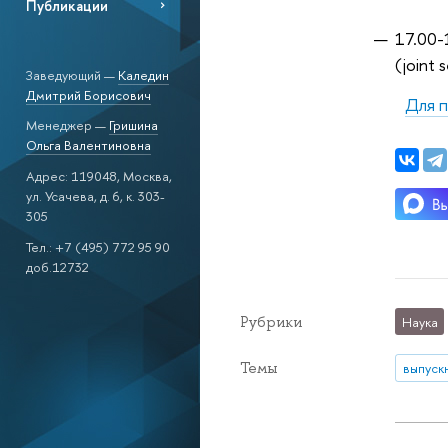
Публикации
17.00
(joint 
Заведующий —
Каледин
Дмитрий Борисович
Для п
Менеджер —
Гришина
Ольга Валентиновна
Адрес: 119048, Москва,
ул. Усачева, д. 6, к. 303-
305
Тел.: +7 (495) 772 95 90
доб.12732
Рубрики
Наука
Темы
выпуск