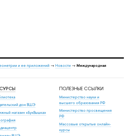
еометрии и ее приложений
→
Новости
→
Международная
ЕСУРСЫ
ПОЛЕЗНЫЕ ССЫЛКИ
блиотека
Министерство науки и
высшего образования РФ
дательский дом ВШЭ
Министерство просвещения
ижный магазин «БукВышка»
РФ
пография
Массовые открытые онлайн-
диацентр
курсы
рналы ВШЭ