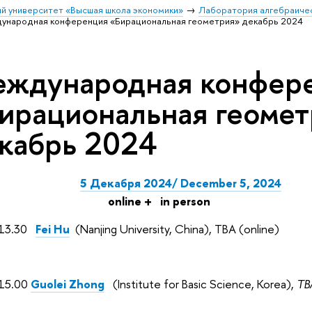
й университет «Высшая школа экономики»
Лаборатория алгебраичес
ународная конференция «Бирациональная геометрия» декабрь 2024
ждународная конфер
ирациональная геоме
кабрь 2024
5 Декабря 2024/ December 5, 2024
nline +
in person
-13.30
Fei Hu
(
Nanjing University, China
), TBA (online)
-15.00
Guolei Zhong
(Institute for Basic Science, Korea),
TB