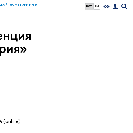
кой геометрии и ее
РУС
EN
енция
трия»
A
(online)