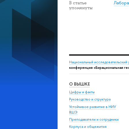
Лабора
В статье
упомянуты
Национальный исследовательский 
конференция «Бирациональная ге
О ВЫШКЕ
Цифры и факты
Руководство и структура
Устойчивое развитие в НИУ
ВШЭ
Преподаватели и сотрудники
Корпуса и общежития