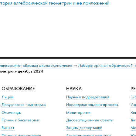
тория алгебраической геометрии и ее приложений
университет «Высшая школа экономики»
→
Лаборатория алгебраической г
ометрия» декабрь 2024
ОБРАЗОВАНИЕ
НАУКА
Р
Лицей
Научные подразделения
Би
Довузовская подготовка
Исследовательские проекты
Из
Олимпиады
Мониторинги
Кн
Прием в бакалавриат
Диссертационные советы
Ти
Вышка+
Защиты диссертаций
Ме
Прием в магистратуру
Академическое развитие
Жу