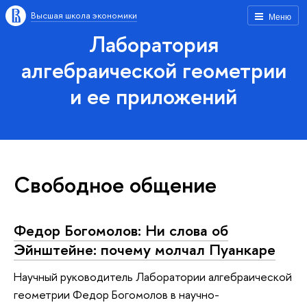
Высшая школа экономики
Меню
Лаборатория
алгебраической геометрии
и ее приложений
Свободное общение
Федор Богомолов: Ни слова об
Эйнштейне: почему молчал Пуанкаре
Научный руководитель Лаборатории алгебраической
геометрии Федор Богомолов в научно-