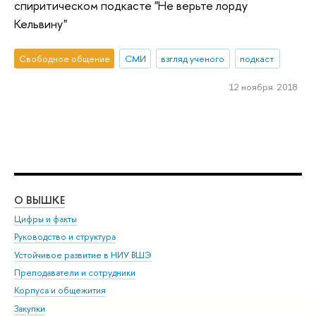
спиритическом подкасте "Не верьте лорду
Кельвину"
Свободное общение
СМИ
взгляд ученого
подкаст
12 ноября 2018
О ВЫШКЕ
ОБ
Цифры и факты
Ли
Руководство и структура
Дов
Устойчивое развитие в НИУ ВШЭ
Ол
Преподаватели и сотрудники
При
Корпуса и общежития
Вы
Закупки
При